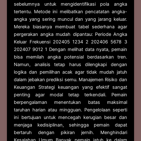
sebelumnya untuk mengidentifikasi pola angka
tertentu. Metode ini melibatkan pencatatan angka-
angka yang sering muncul dan yang jarang keluar.
Mereka biasanya membuat tabel sederhana agar
pergerakan angka mudah dipantau: Periode Angka
Keluar Frekuensi 202405 1234 2 202406 5678 3
202407 9012 1 Dengan melihat data nyata, pemain
bisa memilah angka potensial berdasarkan tren.
Namun, analisis tetap harus dilengkapi dengan
logika dan pemilihan acak agar tidak mudah jatuh
dalam jebakan prediksi semu. Manajemen Risiko dan
Keuangan Strategi keuangan yang efektif sangat
penting agar modal tetap terkendali. Pemain
berpengalaman menentukan batas maksimal
taruhan harian atau mingguan. Pengelolaan seperti
ini bertujuan untuk mencegah kerugian besar dan
menjaga kedisiplinan, sehingga pemain dapat
bertaruh dengan pikiran jernih. Menghindari
Kesalahan Umum Banyak pemain jatuh ke dalam