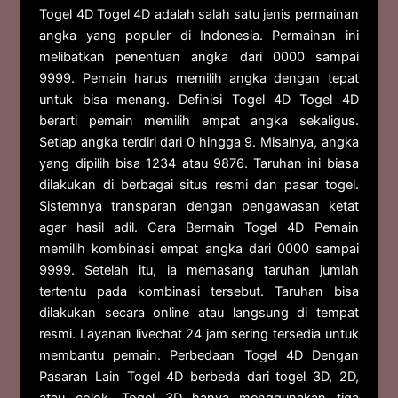
Togel 4D Togel 4D adalah salah satu jenis permainan
angka yang populer di Indonesia. Permainan ini
melibatkan penentuan angka dari 0000 sampai
9999. Pemain harus memilih angka dengan tepat
untuk bisa menang. Definisi Togel 4D Togel 4D
berarti pemain memilih empat angka sekaligus.
Setiap angka terdiri dari 0 hingga 9. Misalnya, angka
yang dipilih bisa 1234 atau 9876. Taruhan ini biasa
dilakukan di berbagai situs resmi dan pasar togel.
Sistemnya transparan dengan pengawasan ketat
agar hasil adil. Cara Bermain Togel 4D Pemain
memilih kombinasi empat angka dari 0000 sampai
9999. Setelah itu, ia memasang taruhan jumlah
tertentu pada kombinasi tersebut. Taruhan bisa
dilakukan secara online atau langsung di tempat
resmi. Layanan livechat 24 jam sering tersedia untuk
membantu pemain. Perbedaan Togel 4D Dengan
Pasaran Lain Togel 4D berbeda dari togel 3D, 2D,