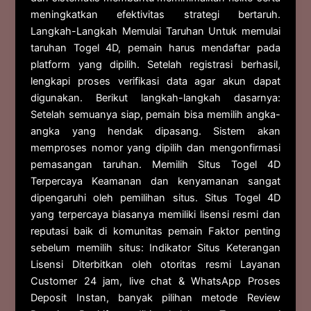
meningkatkan efektivitas strategi bertaruh.
Langkah-Langkah Memulai Taruhan Untuk memulai
taruhan Togel 4D, pemain harus mendaftar pada
platform yang dipilih. Setelah registrasi berhasil,
lengkapi proses verifikasi data agar akun dapat
digunakan. Berikut langkah-langkah dasarnya:
Setelah semuanya siap, pemain bisa memilih angka-
angka yang hendak dipasang. Sistem akan
memproses nomor yang dipilih dan mengonfirmasi
pemasangan taruhan. Memilih Situs Togel 4D
Terpercaya Keamanan dan kenyamanan sangat
dipengaruhi oleh pemilihan situs. Situs Togel 4D
yang terpercaya biasanya memiliki lisensi resmi dan
reputasi baik di komunitas pemain Faktor penting
sebelum memilih situs: Indikator Situs Keterangan
Lisensi Diterbitkan oleh otoritas resmi Layanan
Customer 24 jam, live chat & WhatsApp Proses
Deposit Instan, banyak pilihan metode Review