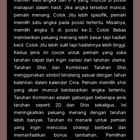
manapun dalam hasil. Jika angka tersebut muncul,
pemain menang. Colok Jitu lebih spesifik, pemain
memilih satu angka pada posisi tertentu. Misalnya,
memilih angka 5 di posisi ke-2. Colok Bebas
memberikan peluang menang lebih besar tapi hadiah
kecil. Colok Jitu lebih sulit tapi hadiahnya lebih tinggi.
Kedua jenis ini cocok untuk pemain yang suka
taruhan cepat dan ingin variasi dari taruhan utama.
Taruhan Shio dan Kombinasi Taruhan Shio
menggunakan simbol binatang sesuai dengan tahun
kelahiran dalam kalender Cina. Pemain memilih shio
yang akan muncul berdasarkan angka tertentu.
Taruhan Kombinasi adalah gabungan beberapa jenis
taruhan seperti 2D dan Shio sekaligus. Ini
meningkatkan peluang menang dengan taruhan
lebih banyak. Taruhan ini menarik untuk pemain
yang ingin mencoba strategi berbeda dan
memanfaatkan bonus tambahan. Pemilihan