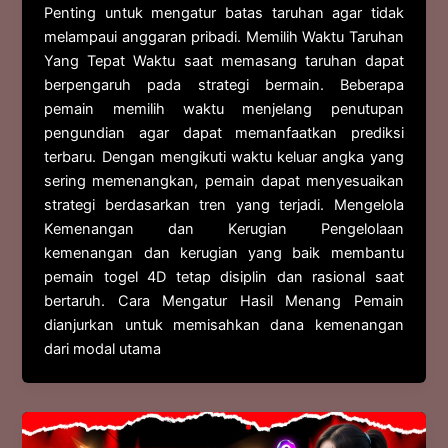
Penting untuk mengatur batas taruhan agar tidak
melampaui anggaran pribadi. Memilih Waktu Taruhan
Yang Tepat Waktu saat memasang taruhan dapat
berpengaruh pada strategi bermain. Beberapa
pemain memilih waktu menjelang penutupan
pengundian agar dapat memanfaatkan prediksi
terbaru. Dengan mengikuti waktu keluar angka yang
sering memenangkan, pemain dapat menyesuaikan
strategi berdasarkan tren yang terjadi. Mengelola
Kemenangan dan Kerugian Pengelolaan
kemenangan dan kerugian yang baik membantu
pemain togel 4D tetap disiplin dan rasional saat
bertaruh. Cara Mengatur Hasil Menang Pemain
dianjurkan untuk memisahkan dana kemenangan
dari modal utama