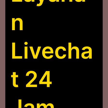
n
Livecha
t 24
Jam