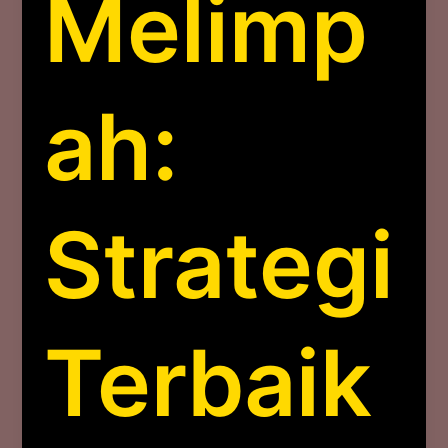
Melimp
ah:
Strategi
Terbaik