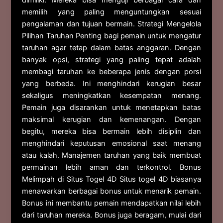
memilih yang paling menguntungkan sesuai
pengalaman dan tujuan bermain. Strategi Mengelola
Pilihan Taruhan Penting bagi pemain untuk mengatur
taruhan agar tetap dalam batas anggaran. Dengan
banyak opsi, strategi yang paling tepat adalah
membagi taruhan ke beberapa jenis dengan porsi
yang berbeda. Ini menghindari kerugian besar
sekaligus meningkatkan kesempatan menang.
Pemain juga disarankan untuk menetapkan batas
maksimal kerugian dan kemenangan. Dengan
begitu, mereka bisa bermain lebih disiplin dan
menghindari keputusan emosional saat menang
atau kalah. Manajemen taruhan yang baik membuat
permainan lebih aman dan terkontrol. Bonus
Melimpah di Situs Togel 4D Situs togel 4D biasanya
menawarkan berbagai bonus untuk menarik pemain.
Bonus ini membantu pemain mendapatkan nilai lebih
dari taruhan mereka. Bonus juga beragam, mulai dari