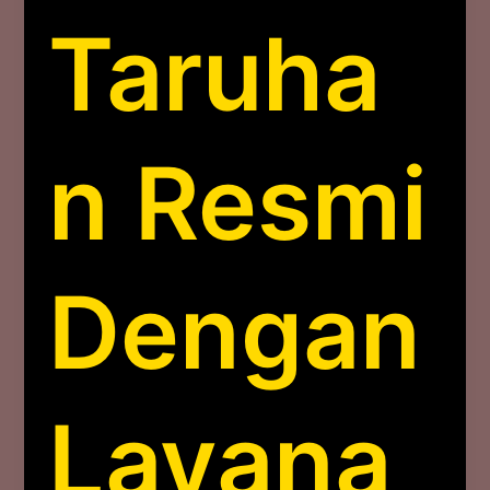
Taruha
n Resmi
Dengan
Layana