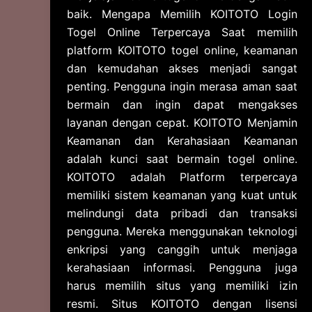
baik. Mengapa Memilih KOITOTO Login
Togel Online Terpercaya Saat memilih
platform KOITOTO togel online, keamanan
dan kemudahan akses menjadi sangat
penting. Pengguna ingin merasa aman saat
bermain dan ingin dapat mengakses
layanan dengan cepat. KOITOTO Menjamin
Keamanan dan Kerahasiaan Keamanan
adalah kunci saat bermain togel online.
KOITOTO adalah Platform terpercaya
memiliki sistem keamanan yang kuat untuk
melindungi data pribadi dan transaksi
pengguna. Mereka menggunakan teknologi
enkripsi yang canggih untuk menjaga
kerahasiaan informasi. Pengguna juga
harus memilih situs yang memiliki izin
resmi. Situs KOITOTO dengan lisensi