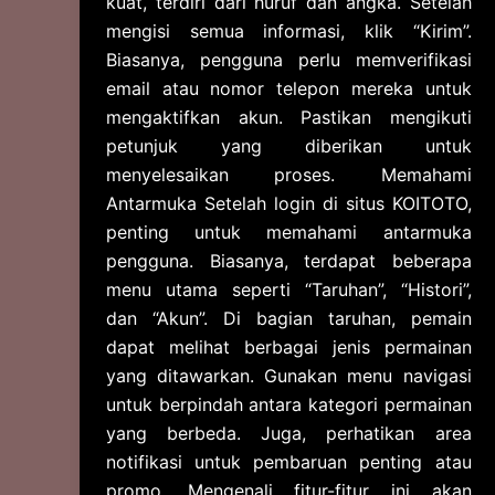
kuat, terdiri dari huruf dan angka. Setelah
mengisi semua informasi, klik “Kirim”.
Biasanya, pengguna perlu memverifikasi
email atau nomor telepon mereka untuk
mengaktifkan akun. Pastikan mengikuti
petunjuk yang diberikan untuk
menyelesaikan proses. Memahami
Antarmuka Setelah login di situs KOITOTO,
penting untuk memahami antarmuka
pengguna. Biasanya, terdapat beberapa
menu utama seperti “Taruhan”, “Histori”,
dan “Akun”. Di bagian taruhan, pemain
dapat melihat berbagai jenis permainan
yang ditawarkan. Gunakan menu navigasi
untuk berpindah antara kategori permainan
yang berbeda. Juga, perhatikan area
notifikasi untuk pembaruan penting atau
promo. Mengenali fitur-fitur ini akan