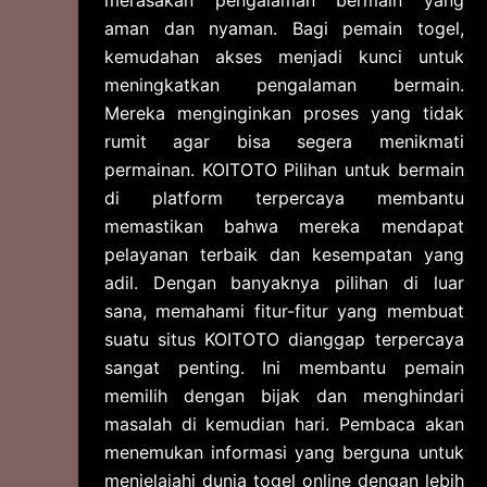
merasakan pengalaman bermain yang
aman dan nyaman. Bagi pemain togel,
kemudahan akses menjadi kunci untuk
meningkatkan pengalaman bermain.
Mereka menginginkan proses yang tidak
rumit agar bisa segera menikmati
permainan. KOITOTO Pilihan untuk bermain
di platform terpercaya membantu
memastikan bahwa mereka mendapat
pelayanan terbaik dan kesempatan yang
adil. Dengan banyaknya pilihan di luar
sana, memahami fitur-fitur yang membuat
suatu situs KOITOTO dianggap terpercaya
sangat penting. Ini membantu pemain
memilih dengan bijak dan menghindari
masalah di kemudian hari. Pembaca akan
menemukan informasi yang berguna untuk
menjelajahi dunia togel online dengan lebih