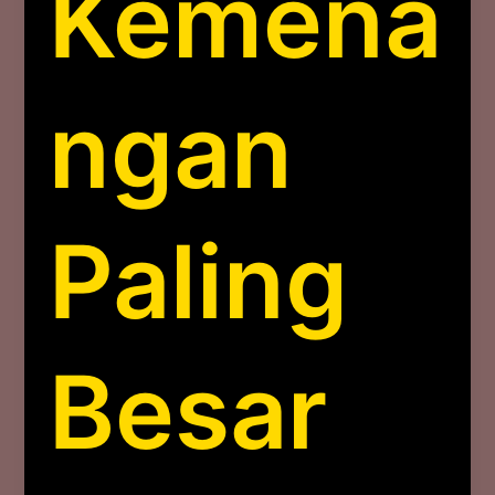
Kemena
ngan
Paling
Besar