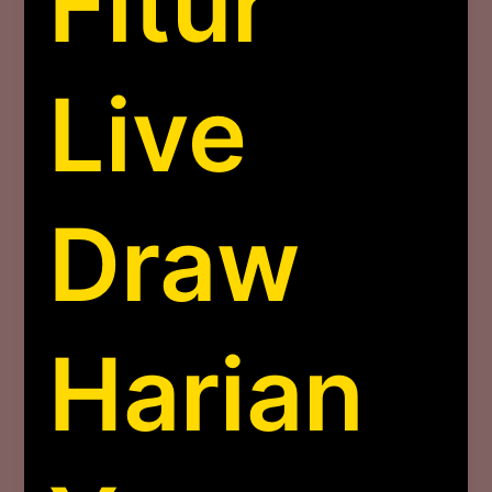
Fitur
Live
Draw
Harian