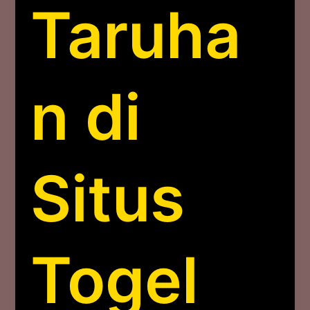
Taruha
n di
Situs
Togel