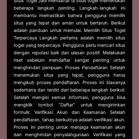
Situs Togel Jadi mendaftar di situs togel memerlukan
beberapa langkah penting. Langkah-langkah ini
membantu memastikan bahwa pengguna memilih
situs yang tepat dan aman untuk bertaruh. Berikut
adalah panduan untuk memulai. Memilih Situs Togel
Terpercaya Langkah pertama adalah memilih situs
togel yang terpercaya. Pengguna perlu mencari situs
dengan reputasi baik dan ulasan positif. Melakukan
riset sebelum mendaftar sangat penting untuk
menghindari penipuan. Proses Pendaftaran Setelah
menemukan situs yang tepat, pengguna harus
mengikuti proses pendaftaran. Proses ini biasanya
sederhana dan terdiri dari beberapa langkah berikut:
Setelah mengisi semua informasi, pengguna bisa
mengklik tombol “Daftar” untuk mengirimkan
formulir. Verifikasi Akun dan Keamanan Setelah
pendaftaran, tahap berikutnya adalah verifikasi akun.
Proses ini penting untuk menjaga keamanan akun
dan menghindari penyalahgunaan. Verifikasi yang