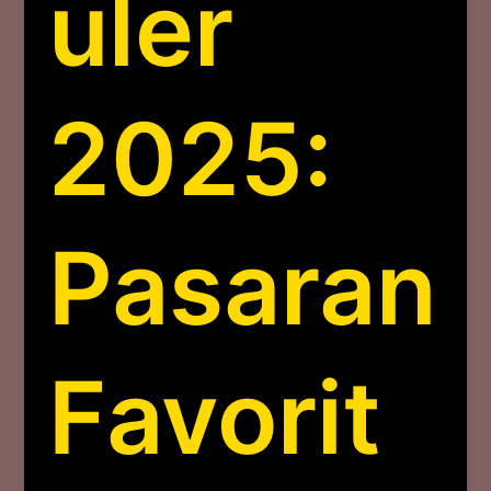
uler
2025:
Pasaran
Favorit