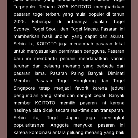
Terpopuler Terbaru 2025 KOITOTO menghadirkan
pasaran togel terbaru yang mulai populer di tahun
2025. Beberapa di antaranya adalah Togel
Sydney, Togel Seoul, dan Togel Macau. Pasaran ini
memberikan hasil undian yang cepat dan akurat.
Selain itu, KOITOTO juga menambah pasaran lokal
untuk menyesuaikan permintaan pengguna. Pasaran
baru ini membantu pemain mendapatkan variasi
taruhan dan peluang menang yang berbeda dari
pasaran lama. Pasaran Paling Banyak Diminati
Member Pasaran Togel Hongkong dan Togel
Singapore tetap menjadi favorit karena jadwal
pengundian yang stabil dan sangat cepat. Banyak
member KOITOTO memilih pasaran ini karena
hasilnya bisa dicek secara real-time dan transparan.
Selain itu, Togel Japan juga meningkat
popularitasnya. Anggota menyukai pasaran ini
karena kombinasi antara peluang menang yang baik