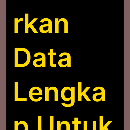
rkan
Data
Lengka
p Untuk