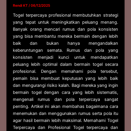
Rendi KT
/
06/12/2025
Togel terpercaya profesional membutuhkan strategi
yang tepat untuk meningkatkan peluang menang.
Banyak orang mencari rumus dan pola konsisten
yang bisa membantu mereka bermain dengan lebih
baik dan bukan hanya mengandalkan
keberuntungan semata. Rumus dan pola yang
konsisten menjadi kunci untuk mendapatkan
peluang lebih optimal dalam bermain togel secara
profesional. Dengan memahami pola tersebut,
pemain bisa membuat keputusan yang lebih baik
dan mengurangi risiko kalah. Bagi mereka yang ingin
bermain togel dengan cara yang lebih sistematis,
mengenali rumus dan pola terpercaya sangat
penting. Artikel ini akan membahas bagaimana cara
menemukan dan menggunakan rumus serta pola itu
agar hasil bermain lebih maksimal. Memahami Togel
Terpercaya dan Profesional Togel terpercaya dan