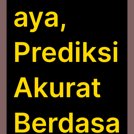
aya,
Prediksi
Akurat
Berdasa