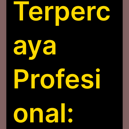
Terperc
aya
Profesi
onal: