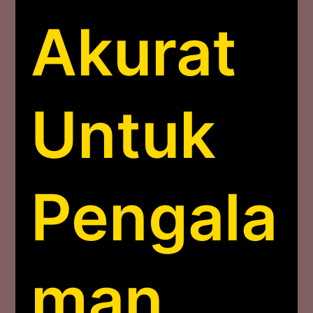
Akurat
Untuk
Pengala
man