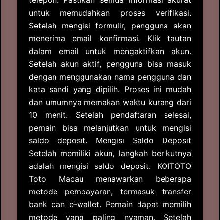
untuk memudahkan proses verifikasi.
Setelah mengisi formulir, pengguna akan
menerima email konfirmasi. Klik tautan
dalam email untuk mengaktifkan akun.
Setelah akun aktif, pengguna bisa masuk
dengan menggunakan nama pengguna dan
kata sandi yang dipilih. Proses ini mudah
dan umumnya memakan waktu kurang dari
10 menit. Setelah pendaftaran selesai,
pemain bisa melanjutkan untuk mengisi
saldo deposit. Mengisi Saldo Deposit
Setelah memiliki akun, langkah berikutnya
adalah mengisi saldo deposit. KOITOTO
Toto Macau menawarkan beberapa
metode pembayaran, termasuk transfer
bank dan e-wallet. Pemain dapat memilih
metode yang paling nyaman. Setelah