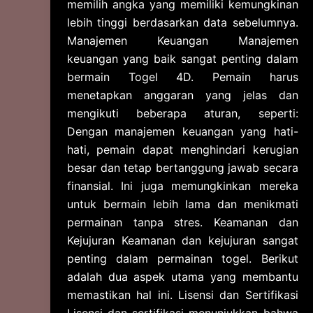
memilih angka yang memiliki kemungkinan
lebih tinggi berdasarkan data sebelumnya.
Manajemen Keuangan Manajemen
keuangan yang baik sangat penting dalam
bermain Togel 4D. Pemain harus
menetapkan anggaran yang jelas dan
mengikuti beberapa aturan, seperti:
Dengan manajemen keuangan yang hati-
hati, pemain dapat menghindari kerugian
besar dan tetap bertanggung jawab secara
finansial. Ini juga memungkinkan mereka
untuk bermain lebih lama dan menikmati
permainan tanpa stres. Keamanan dan
Kejujuran Keamanan dan kejujuran sangat
penting dalam permainan togel. Berikut
adalah dua aspek utama yang membantu
memastikan hal ini. Lisensi dan Sertifikasi
Lisensi dan sertifikasi menunjukkan bahwa