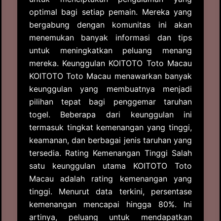
optimal bagi setiap pemain. Mereka yang
bergabung dengan komunitas ini akan
menemukan banyak informasi dan tips
untuk meningkatkan peluang menang
mereka. Keunggulan KOITOTO Toto Macau
KOITOTO Toto Macau menawarkan banyak
keunggulan yang membuatnya menjadi
pilihan tepat bagi penggemar taruhan
togel. Beberapa dari keunggulan ini
termasuk tingkat kemenangan yang tinggi,
keamanan, dan berbagai jenis taruhan yang
tersedia. Rating Kemenangan Tinggi Salah
satu keunggulan utama KOITOTO Toto
Macau adalah rating kemenangan yang
tinggi. Menurut data terkini, persentase
kemenangan mencapai hingga 80%. Ini
artinya, peluang untuk mendapatkan