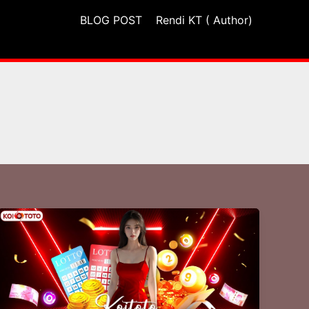
BLOG POST
Rendi KT ( Author)