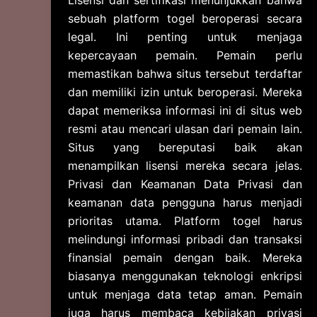
sebuah platform togel beroperasi secara
legal. Ini penting untuk menjaga
kepercayaan pemain. Pemain perlu
memastikan bahwa situs tersebut terdaftar
dan memiliki izin untuk beroperasi. Mereka
dapat memeriksa informasi ini di situs web
resmi atau mencari ulasan dari pemain lain.
Situs yang bereputasi baik akan
menampilkan lisensi mereka secara jelas.
Privasi dan Keamanan Data Privasi dan
keamanan data pengguna harus menjadi
prioritas utama. Platform togel harus
melindungi informasi pribadi dan transaksi
finansial pemain dengan baik. Mereka
biasanya menggunakan teknologi enkripsi
untuk menjaga data tetap aman. Pemain
juga harus membaca kebijakan privasi