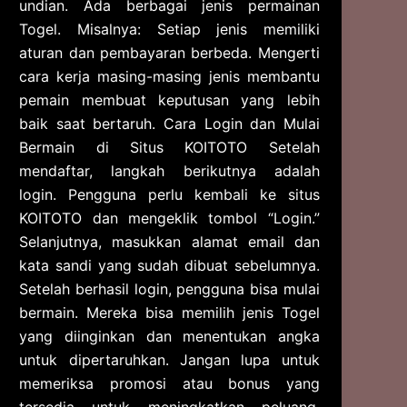
undian. Ada berbagai jenis permainan
Togel. Misalnya: Setiap jenis memiliki
aturan dan pembayaran berbeda. Mengerti
cara kerja masing-masing jenis membantu
pemain membuat keputusan yang lebih
baik saat bertaruh. Cara Login dan Mulai
Bermain di Situs KOITOTO Setelah
mendaftar, langkah berikutnya adalah
login. Pengguna perlu kembali ke situs
KOITOTO dan mengeklik tombol “Login.”
Selanjutnya, masukkan alamat email dan
kata sandi yang sudah dibuat sebelumnya.
Setelah berhasil login, pengguna bisa mulai
bermain. Mereka bisa memilih jenis Togel
yang diinginkan dan menentukan angka
untuk dipertaruhkan. Jangan lupa untuk
memeriksa promosi atau bonus yang
tersedia untuk meningkatkan peluang.