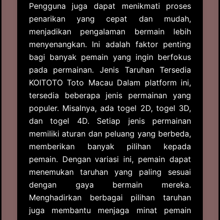
Pengguna juga dapat menikmati proses
penarikan yang cepat dan mudah,
menjadikan pengalaman bermain lebih
menyenangkan. Ini adalah faktor penting
bagi banyak pemain yang ingin berfokus
pada permainan. Jenis Taruhan Tersedia
KOITOTO Toto Macau Dalam platform ini,
tersedia beberapa jenis permainan yang
populer. Misalnya, ada togel 2D, togel 3D,
dan togel 4D. Setiap jenis permainan
memiliki aturan dan peluang yang berbeda,
memberikan banyak pilihan kepada
pemain. Dengan variasi ini, pemain dapat
menemukan taruhan yang paling sesuai
dengan gaya bermain mereka.
Menghadirkan berbagai pilihan taruhan
juga membantu menjaga minat pemain