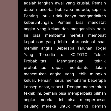
adalah langkah awal yang krusial. Pemain
dapat mencoba beberapa metode, seperti:
Penting untuk tidak hanya mengandalkan
keberuntungan. Pemain bisa mencatat
angka yang keluar dan menganalisis pola.
Ini bisa membantu mereka membuat
keputusan yang lebih informasional saat
memilih angka. Beberapa Taruhan Togel
Yang Tersedia di KOITOTO Teknik
Probabilitas Menggunakan teknik
probabilitas dapat membantu dalam
menentukan angka yang lebih mungkin
keluar. Pemain harus memahami beberapa
konsep dasar, seperti: Dengan menerapkan
teknik ini, pemain bisa memperbaiki pilihan
angka mereka. Ini bisa memperbesar
peluang mereka untuk menang dengan