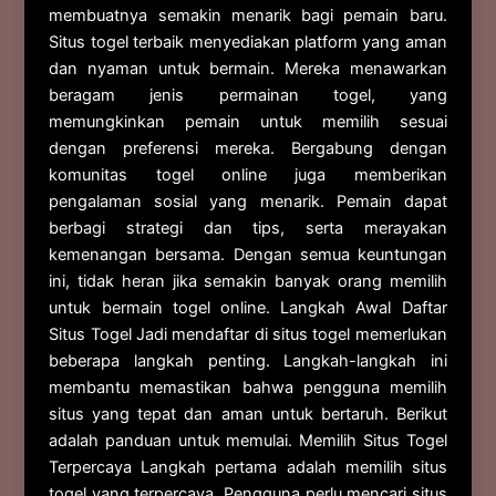
membuatnya semakin menarik bagi pemain baru.
Situs togel terbaik menyediakan platform yang aman
dan nyaman untuk bermain. Mereka menawarkan
beragam jenis permainan togel, yang
memungkinkan pemain untuk memilih sesuai
dengan preferensi mereka. Bergabung dengan
komunitas togel online juga memberikan
pengalaman sosial yang menarik. Pemain dapat
berbagi strategi dan tips, serta merayakan
kemenangan bersama. Dengan semua keuntungan
ini, tidak heran jika semakin banyak orang memilih
untuk bermain togel online. Langkah Awal Daftar
Situs Togel Jadi mendaftar di situs togel memerlukan
beberapa langkah penting. Langkah-langkah ini
membantu memastikan bahwa pengguna memilih
situs yang tepat dan aman untuk bertaruh. Berikut
adalah panduan untuk memulai. Memilih Situs Togel
Terpercaya Langkah pertama adalah memilih situs
togel yang terpercaya. Pengguna perlu mencari situs