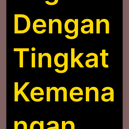
Dengan
Tingkat
Kemena
ngan