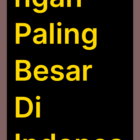
Paling
Besar
Di