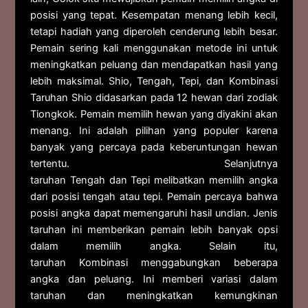
posisi yang tepat. Kesempatan menang lebih kecil,
tetapi hadiah yang diperoleh cenderung lebih besar.
Pemain sering kali menggunakan metode ini untuk
meningkatkan peluang dan mendapatkan hasil yang
lebih maksimal. Shio, Tengah, Tepi, dan Kombinasi
Taruhan Shio didasarkan pada 12 hewan dari zodiak
Tiongkok. Pemain memilih hewan yang diyakini akan
menang. Ini adalah pilihan yang populer karena
banyak yang percaya pada keberuntungan hewan
tertentu. Selanjutnya
taruhan Tengah dan Tepi melibatkan memilih angka
dari posisi tengah atau tepi. Pemain percaya bahwa
posisi angka dapat memengaruhi hasil undian. Jenis
taruhan ini memberikan pemain lebih banyak opsi
dalam memilih angka. Selain itu,
taruhan Kombinasi menggabungkan beberapa
angka dan peluang. Ini memberi variasi dalam
taruhan dan meningkatkan kemungkinan