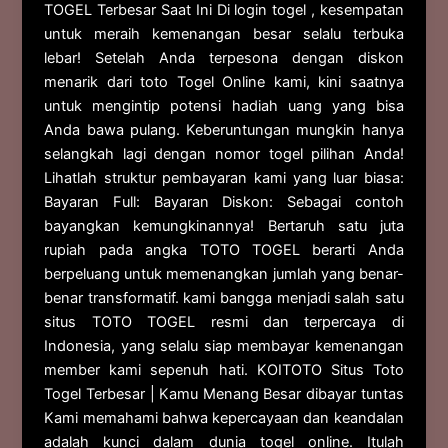
TOGEL Terbesar Saat Ini Di login togel , kesempatan
untuk meraih kemenangan besar selalu terbuka
lebar! Setelah Anda terpesona dengan diskon
menarik dari toto Togel Online kami, kini saatnya
untuk mengintip potensi hadiah uang yang bisa
Anda bawa pulang. Keberuntungan mungkin hanya
selangkah lagi dengan nomor togel pilihan Anda!
Lihatlah struktur pembayaran kami yang luar biasa:
Bayaran Full: Bayaran Diskon: Sebagai contoh
bayangkan kemungkinannya! Bertaruh satu juta
rupiah pada angka TOTO TOGEL berarti Anda
berpeluang untuk memenangkan jumlah yang benar-
benar transformatif. kami bangga menjadi salah satu
situs TOTO TOGEL resmi dan terpercaya di
Indonesia, yang selalu siap membayar kemenangan
member kami sepenuh hati. KOITOTO Situs Toto
Togel Terbesar | Kamu Menang Besar dibayar tuntas
Kami memahami bahwa kepercayaan dan keandalan
adalah kunci dalam dunia togel online. Itulah