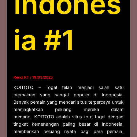
Indones
ia #1
Rendi KT
/
19/03/2025
KOITOTO – Togel telah menjadi salah satu
permainan yang sangat populer di Indonesia.
Banyak pemain yang mencari situs terpercaya untuk
meningkatkan peluang mereka dalam
menang. KOITOTO adalah situs toto togel dengan
tingkat kemenangan paling besar di Indonesia,
memberikan peluang nyata bagi para pemain.