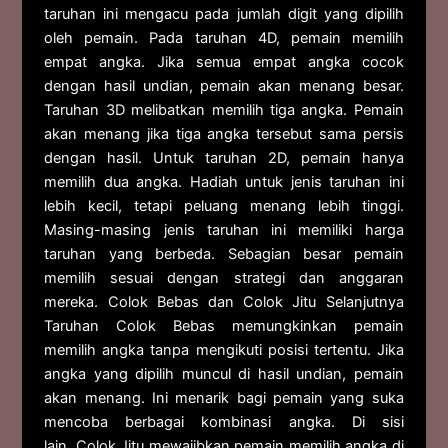
taruhan ini mengacu pada jumlah digit yang dipilih
oleh pemain. Pada taruhan 4D, pemain memilih
empat angka. Jika semua empat angka cocok
dengan hasil undian, pemain akan menang besar.
Taruhan 3D melibatkan memilih tiga angka. Pemain
akan menang jika tiga angka tersebut sama persis
dengan hasil. Untuk taruhan 2D, pemain hanya
memilih dua angka. Hadiah untuk jenis taruhan ini
lebih kecil, tetapi peluang menang lebih tinggi.
Masing-masing jenis taruhan ini memiliki harga
taruhan yang berbeda. Sebagian besar pemain
memilih sesuai dengan strategi dan anggaran
mereka. Colok Bebas dan Colok Jitu Selanjutnya
Taruhan Colok Bebas memungkinkan pemain
memilih angka tanpa mengikuti posisi tertentu. Jika
angka yang dipilih muncul di hasil undian, pemain
akan menang. Ini menarik bagi pemain yang suka
mencoba berbagai kombinasi angka. Di sisi
lain, Colok Jitu mewajibkan pemain memilih angka di