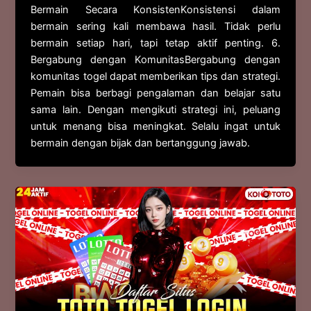
Bermain Secara KonsistenKonsistensi dalam
bermain sering kali membawa hasil. Tidak perlu
bermain setiap hari, tapi tetap aktif penting. 6.
Bergabung dengan KomunitasBergabung dengan
komunitas togel dapat memberikan tips dan strategi.
Pemain bisa berbagi pengalaman dan belajar satu
sama lain. Dengan mengikuti strategi ini, peluang
untuk menang bisa meningkat. Selalu ingat untuk
bermain dengan bijak dan bertanggung jawab.