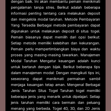
dengan baik. Ini akan membantu pemain menikmati
pengalaman tanpa stres. Berikut adalah beberapa
informasi penting tentang cara melakukan deposit
dan mengelola modal taruhan. Metode Pembayaran
Yang Tersedia Berbagai metode pembayaran dapat
digunakan untuk melakukan deposit di situs togel.
Pemain biasanya dapat memilih dari opsi berikut:
Setiap metode memiliki kelebihan dan kekurangan.
Pemain perlu mempertimbangkan biaya dan waktu
proses yang masing-masing tawarkan. Manajemen
Modal Taruhan Mengatur keuangan adalah kunci
untuk bertaruh dengan bijak. Berikut beberapa tips
dalam manajemen modal: Dengan mengikuti tips ini,
seseorang dapat menikmati permainan sambil
menjaga keuangan tetap aman. Mengenal Berbagai
Jenis Taruhan Situs Togel Taruhan togel memiliki
beberapa jenis yang menarik untuk dipelajari. Setiap
jenis taruhan memiliki cara bermain dan peluang
menang yang berbeda. Togel 4D, 3D, dan 2D Jenis