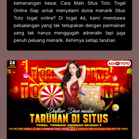
kemenangan besar. Cara Main Situs Toto Togel
Online Siap untuk menyelami dunia menarik Situs
Toto togel online? Di togel 4d, kami membawa
petualangan yang tak terlupakan dengan permainan
yang tak hanya menggugah adrenalin tapi juga
penuh peluang menarik. Akhirnya setiap taruhan