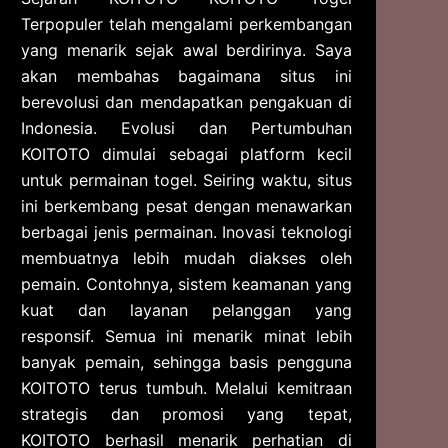
Terpopuler telah mengalami perkembangan
yang menarik sejak awal berdirinya. Saya
akan membahas bagaimana situs ini
berevolusi dan mendapatkan pengakuan di
Indonesia. Evolusi dan Pertumbuhan
KOITOTO dimulai sebagai platform kecil
untuk permainan togel. Seiring waktu, situs
ini berkembang pesat dengan menawarkan
berbagai jenis permainan. Inovasi teknologi
membuatnya lebih mudah diakses oleh
pemain. Contohnya, sistem keamanan yang
kuat dan layanan pelanggan yang
responsif. Semua ini menarik minat lebih
banyak pemain, sehingga basis pengguna
KOITOTO terus tumbuh. Melalui kemitraan
strategis dan promosi yang tepat,
KOITOTO berhasil menarik perhatian di