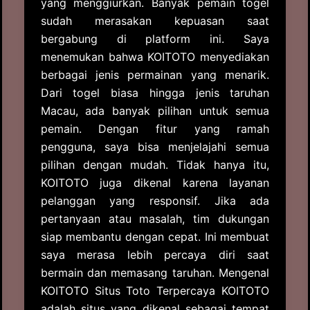
yang menggiurkan. Banyak pemain togel
sudah merasakan kepuasan saat
bergabung di platform ini. Saya
menemukan bahwa KOITOTO menyediakan
berbagai jenis permainan yang menarik.
Dari togel biasa hingga jenis taruhan
Macau, ada banyak pilihan untuk semua
pemain. Dengan fitur yang ramah
pengguna, saya bisa menjelajahi semua
pilihan dengan mudah. Tidak hanya itu,
KOITOTO juga dikenal karena layanan
pelanggan yang responsif. Jika ada
pertanyaan atau masalah, tim dukungan
siap membantu dengan cepat. Ini membuat
saya merasa lebih percaya diri saat
bermain dan memasang taruhan. Mengenal
KOITOTO Situs Toto Terpercaya KOITOTO
adalah situs yang dikenal sebagai tempat