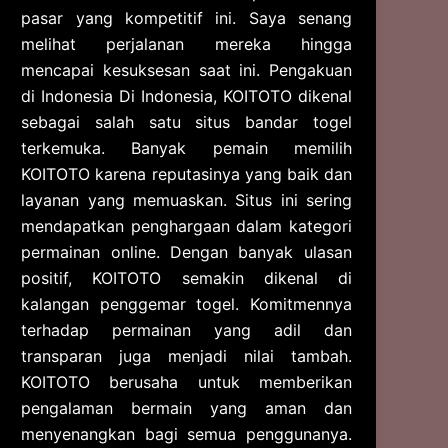
pasar yang kompetitif ini. Saya senang
melihat perjalanan mereka hingga
mencapai kesuksesan saat ini. Pengakuan
di Indonesia Di Indonesia, KOITOTO dikenal
sebagai salah satu situs bandar togel
terkemuka. Banyak pemain memilih
KOITOTO karena reputasinya yang baik dan
layanan yang memuaskan. Situs ini sering
mendapatkan penghargaan dalam kategori
permainan online. Dengan banyak ulasan
positif, KOITOTO semakin dikenal di
kalangan penggemar togel. Komitmennya
terhadap permainan yang adil dan
transparan juga menjadi nilai tambah.
KOITOTO berusaha untuk memberikan
pengalaman bermain yang aman dan
menyenangkan bagi semua penggunanya.