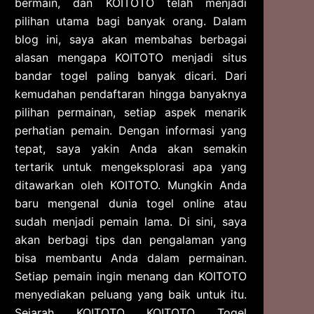
bermain, dan KOITOTO telah menjadi
pilihan utama bagi banyak orang. Dalam
blog ini, saya akan membahas berbagai
alasan mengapa KOITOTO menjadi situs
bandar togel paling banyak dicari. Dari
kemudahan pendaftaran hingga banyaknya
pilihan permainan, setiap aspek menarik
perhatian pemain. Dengan informasi yang
tepat, saya yakin Anda akan semakin
tertarik untuk mengeksplorasi apa yang
ditawarkan oleh KOITOTO. Mungkin Anda
baru mengenal dunia togel online atau
sudah menjadi pemain lama. Di sini, saya
akan berbagi tips dan pengalaman yang
bisa membantu Anda dalam permainan.
Setiap pemain ingin menang dan KOITOTO
menyediakan peluang yang baik untuk itu.
Sejarah KOITOTO KOITOTO Togel