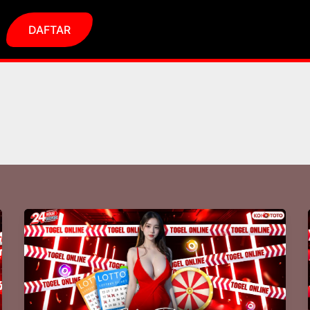
DAFTAR