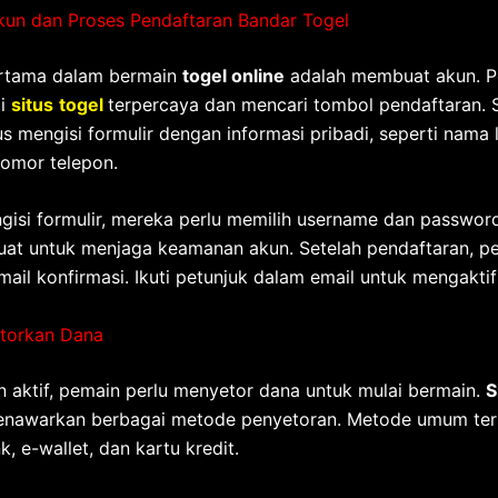
un dan Proses Pendaftaran Bandar Togel
rtama dalam bermain
togel online
adalah membuat akun. P
gi
situs
togel
terpercaya dan mencari tombol pendaftaran. Se
s mengisi formulir dengan informasi pribadi, seperti nama 
nomor telepon.
gisi formulir, mereka perlu memilih username dan password
at untuk menjaga keamanan akun. Setelah pendaftaran, p
ail konfirmasi. Ikuti petunjuk dalam email untuk mengakti
torkan Dana
n aktif, pemain perlu menyetor dana untuk mulai bermain.
S
enawarkan berbagai metode penyetoran. Metode umum te
k, e-wallet, dan kartu kredit.