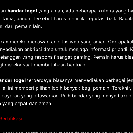
cari
bandar togel
yang aman, ada beberapa kriteria yang ha
ertama, bandar tersebut harus memiliki reputasi baik. Bacal
i dari pemain lain.
ikan mereka menawarkan situs web yang aman. Cek apakah
nyediakan enkripsi data untuk menjaga informasi pribadi. K
elanggan yang responsif sangat penting. Pemain harus bis
i mereka saat membutuhkan bantuan.
andar togel
terpercaya biasanya menyediakan berbagai jen
Hal ini memberi pilihan lebih banyak bagi pemain. Terakhir,
ayaran yang ditawarkan. Pilih bandar yang menyediakan 
 yang cepat dan aman.
Sertifikasi