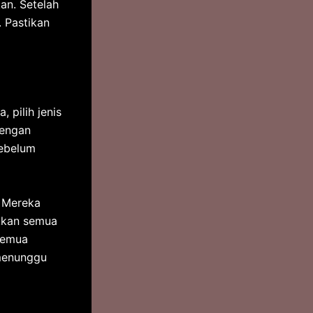
an. Setelah
. Pastikan
 pilih jenis
dengan
sebelum
. Mereka
kkan semua
 semua
 menunggu