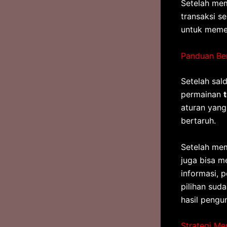
Setelah mem
transaksi s
untuk memer
Panduan Be
Setelah sal
permainan
aturan yang
bertaruh.
Setelah mem
juga bisa 
informasi, 
pilihan sud
hasil pengu
Strategi Me