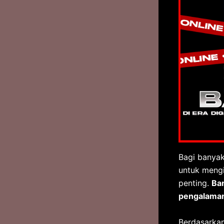
Bagi banya
untuk mengi
penting.
Ban
pengalaman
Berdasarka