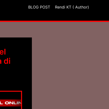
BLOG POST
Rendi KT ( Author)
el
 di