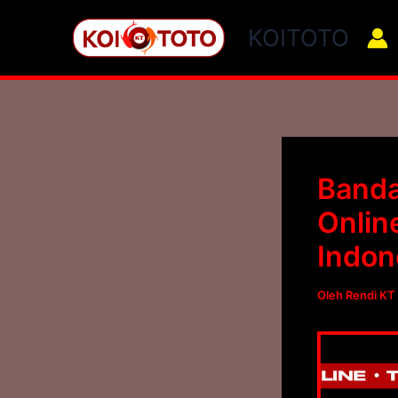
Lewati
content
KOITOTO
ke
konten
Banda
Onlin
Indon
Oleh
Rendi KT