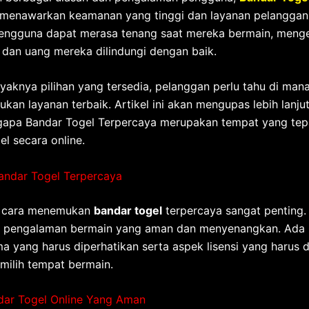
 menawarkan keamanan yang tinggi dan layanan pelanggan
Pengguna dapat merasa tenang saat mereka bermain, meng
dan uang mereka dilindungi dengan baik.
aknya pilihan yang tersedia, pelanggan perlu tahu di man
kan layanan terbaik. Artikel ini akan mengupas lebih lanju
gapa Bandar Togel Terpercaya merupakan tempat yang tep
el secara online.
andar Togel Terpercaya
 cara menemukan
bandar togel
terpercaya sangat penting. 
 pengalaman bermain yang aman dan menyenangkan. Ada
ma yang harus diperhatikan serta aspek lisensi yang harus d
ilih tempat bermain.
ndar Togel Online Yang Aman