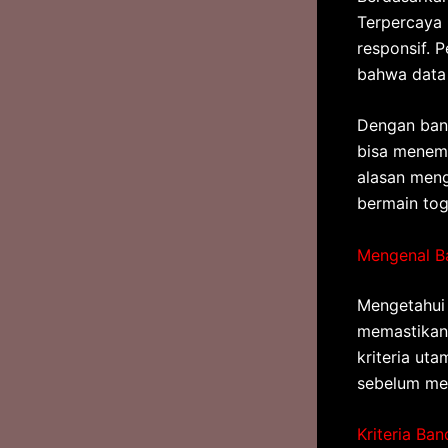
Terpercaya
responsif. 
bahwa data 
Dengan bany
bisa menemu
alasan men
bermain tog
Mengenal B
Mengetahui
memastikan
kriteria uta
sebelum mem
Kriteria Ba