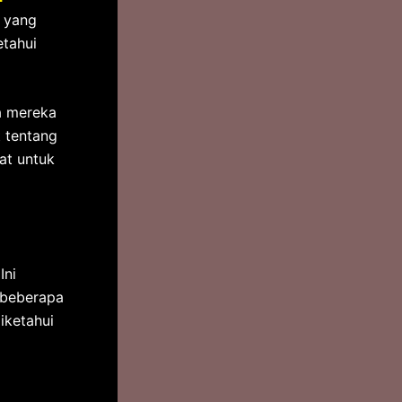
 yang
etahui
a mereka
t tentang
at untuk
Ini
 beberapa
iketahui