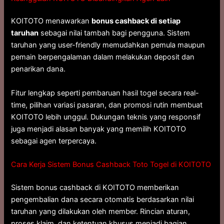
KOITOTO menawarkan
bonus cashback di setiap
taruhan
sebagai nilai tambah bagi pengguna. Sistem
taruhan yang user-friendly memudahkan pemula maupun
pemain berpengalaman dalam melakukan deposit dan
penarikan dana.
Fitur lengkap seperti pembaruan hasil togel secara real-
time, pilihan variasi pasaran, dan promosi rutin membuat
KOITOTO lebih unggul. Dukungan teknis yang responsif
juga menjadi alasan banyak yang memilih KOITOTO
sebagai agen terpercaya.
Cara Kerja Sistem Bonus Cashback Toto Togel di KOITOTO
Sistem bonus cashback di KOITOTO memberikan
pengembalian dana secara otomatis berdasarkan nilai
taruhan yang dilakukan oleh member. Rincian aturan,
proses klaim, dan ketentuan khusus menjadi bagian