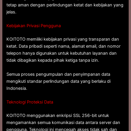
tetap aman dengan perlindungan ketat dan kebijakan yang
jelas.
Kebijakan Privasi Pengguna
KOITOTO memiliki kebijakan privasi yang transparan dan
ketat. Data pribadi seperti nama, alamat email, dan nomor
telepon hanya digunakan untuk kebutuhan layanan dan
tidak dibagikan kepada pihak ketiga tanpa izin.
Semua proses pengumpulan dan penyimpanan data
mengikuti standar perlindungan data yang berlaku di
Indonesia.
Teknologi Proteksi Data
KOITOTO menggunakan enkripsi SSL 256-bit untuk
mengamankan semua komunikasi data antara server dan
pengguna. Teknologi ini mencegah akses tidak sah dan