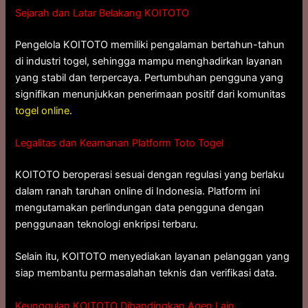
Sejarah dan Latar Belakang KOITOTO
Pengelola KOITOTO memiliki pengalaman bertahun-tahun
di industri togel, sehingga mampu menghadirkan layanan
yang stabil dan terpercaya. Pertumbuhan pengguna yang
signifikan menunjukkan penerimaan positif dari komunitas
togel online
.
Legalitas dan Keamanan Platform Toto Togel
KOITOTO beroperasi sesuai dengan regulasi yang berlaku
dalam ranah taruhan online di Indonesia. Platform ini
mengutamakan perlindungan data pengguna dengan
penggunaan teknologi enkripsi terbaru.
Selain itu, KOITOTO menyediakan layanan pelanggan yang
siap membantu permasalahan teknis dan verifikasi data.
Keunggulan KOITOTO Dibandingkan Agen Lain