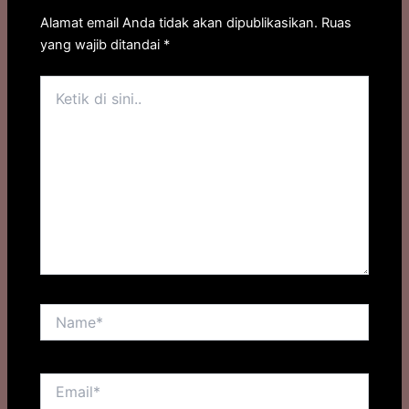
Alamat email Anda tidak akan dipublikasikan.
Ruas
yang wajib ditandai
*
Ketik
di
sini..
Name*
Email*