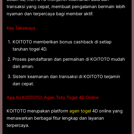
transaksi yang cepat, membuat pengalaman bermain lebih
nyaman dan terpercaya bagi member aktif.
Key Takeways
KOITOTO memberikan bonus cashback di setiap
taruhan togel 4D.
Proses pendaftaran dan permainan di KOITOTO mudah
dan aman.
Sistem keamanan dan transaksi di KOITOTO terjamin
dan cepat.
Apa Itu KOITOTO: Agen Toto Togel 4D Online
KOITOTO merupakan platform
agen togel
4D online yang
menawarkan berbagai fitur lengkap dan layanan
terpercaya.