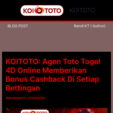
Lewati
content
ke
KOITOTO
konten
BLOG POST
Rendi KT ( Author)
KOITOTO: Agen Toto Togel
4D Online Memberikan
Bonus Cashback Di Setiap
Bettingan
Oleh
Rendi KT
/
27/05/2025