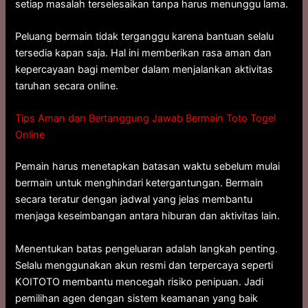
setiap masalah terselesaikan tanpa harus menunggu lama.
Peluang bermain tidak terganggu karena bantuan selalu
tersedia kapan saja. Hal ini memberikan rasa aman dan
kepercayaan bagi member dalam menjalankan aktivitas
taruhan secara online.
Tips Aman dan Bertanggung Jawab Bermain Toto Togel
Online
Pemain harus menetapkan batasan waktu sebelum mulai
bermain untuk menghindari ketergantungan. Bermain
secara teratur dengan jadwal yang jelas membantu
menjaga keseimbangan antara hiburan dan aktivitas lain.
Menentukan batas pengeluaran adalah langkah penting.
Selalu menggunakan akun resmi dan terpercaya seperti
KOITOTO membantu mencegah risiko penipuan. Jadi
pemilihan agen dengan sistem keamanan yang baik