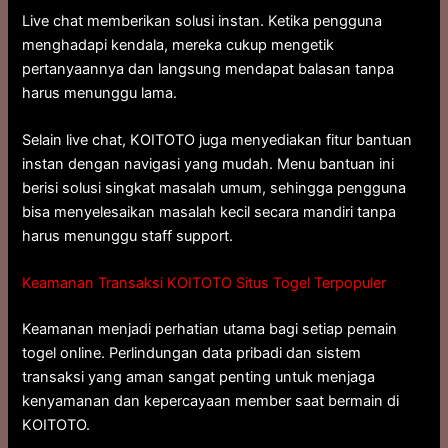
Live chat memberikan solusi instan. Ketika pengguna
menghadapi kendala, mereka cukup mengetik
pertanyaannya dan langsung mendapat balasan tanpa
harus menunggu lama.
Selain live chat, KOITOTO juga menyediakan fitur bantuan
instan dengan navigasi yang mudah. Menu bantuan ini
berisi solusi singkat masalah umum, sehingga pengguna
bisa menyelesaikan masalah kecil secara mandiri tanpa
harus menunggu staff support.
Keamanan Transaksi KOITOTO Situs Togel Terpopuler
Keamanan menjadi perhatian utama bagi setiap pemain
togel online. Perlindungan data pribadi dan sistem
transaksi yang aman sangat penting untuk menjaga
kenyamanan dan kepercayaan member saat bermain di
KOITOTO.