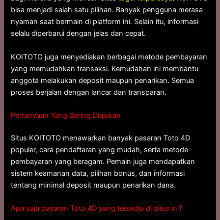
bisa menjadi salah satu pilihan. Banyak pengguna merasa
nyaman saat bermain di platform ini. Selain itu, informasi
selalu diperbarui dengan jelas dan cepat.
KOITOTO juga menyediakan berbagai metode pembayaran
yang memudahkan transaksi. Kemudahan ini membantu
anggota melakukan deposit maupun penarikan. Semua
proses berjalan dengan lancar dan transparan.
Pertanyaan Yang Sering Diajukan
Situs KOITOTO menawarkan banyak pasaran Toto 4D
populer, cara pendaftaran yang mudah, serta metode
pembayaran yang beragam. Pemain juga mendapatkan
sistem keamanan data, pilihan bonus, dan informasi
tentang minimal deposit maupun penarikan dana.
Apa saja pasaran Toto 4D yang tersedia di situs ini?