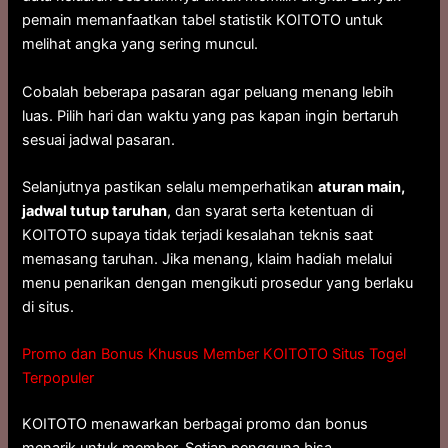
pemain memanfaatkan tabel statistik KOITOTO untuk
melihat angka yang sering muncul.
Cobalah beberapa pasaran agar peluang menang lebih
luas. Pilih hari dan waktu yang pas kapan ingin bertaruh
sesuai jadwal pasaran.
Selanjutnya pastikan selalu memperhatikan
aturan main,
jadwal tutup taruhan
, dan syarat serta ketentuan di
KOITOTO supaya tidak terjadi kesalahan teknis saat
memasang taruhan. Jika menang, klaim hadiah melalui
menu penarikan dengan mengikuti prosedur yang berlaku
di situs.
Promo dan Bonus Khusus Member KOITOTO Situs Togel
Terpopuler
KOITOTO menawarkan berbagai promo dan bonus