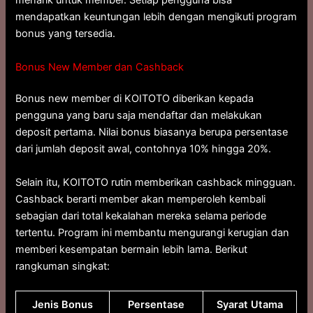
menarik untuk member. Setiap pengguna bisa
mendapatkan keuntungan lebih dengan mengikuti program
bonus yang tersedia.
Bonus New Member dan Cashback
Bonus new member di KOITOTO diberikan kepada
pengguna yang baru saja mendaftar dan melakukan
deposit pertama. Nilai bonus biasanya berupa persentase
dari jumlah deposit awal, contohnya 10% hingga 20%.
Selain itu, KOITOTO rutin memberikan cashback mingguan.
Cashback berarti member akan memperoleh kembali
sebagian dari total kekalahan mereka selama periode
tertentu. Program ini membantu mengurangi kerugian dan
memberi kesempatan bermain lebih lama. Berikut
rangkuman singkat:
Jenis Bonus
Persentase
Syarat Utama