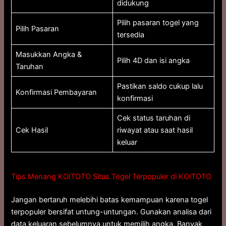
didukung
Pilih pasaran togel yang
Pilih Pasaran
tersedia
Masukkan Angka &
Pilih 4D dan isi angka
Taruhan
Pastikan saldo cukup lalu
Konfirmasi Pembayaran
konfirmasi
Cek status taruhan di
Cek Hasil
riwayat atau saat hasil
keluar
Tips Menang KOITOTO Situs Togel Terpopuler di KOITOTO
Jangan bertaruh melebihi batas kemampuan karena togel
terpopuler bersifat untung-untungan. Gunakan analisa dari
data keluaran sebelumnya untuk memilih angka. Banyak