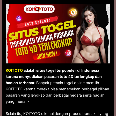
KOITOTO
adalah situs togel terpopuler
di Indonesia
karena menyediakan pasaran toto 4D terlengkap dan
hadiah terbesar.
Banyak pemain togel online memilih
KOITOTO karena mereka bisa menemukan berbagai pilihan
pasaran yang lengkap dari berbagai negara serta hadiah
yang menarik.
Selain itu, KOITOTO dikenal dengan proses transaksi yang