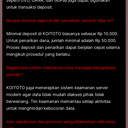
seperti OVO, DANA, dan GoPay juga dapat digunakan
untuk transaksi deposit.
Berapa minimal deposit dan penarikan dana di situs ini?
Minimal deposit di KOITOTO biasanya sebesar Rp 10.000.
Untuk penarikan dana, jumlah minimal adalah Rp 50.000.
Proses deposit dan penarikan dapat berjalan cepat selama
mengikuti prosedur yang berlaku.
Bagaimana sistem keamanan situs menjaga data pribadi
pemain?
KOITOTO juga menerapkan sistem keamanan server
modern agar data tidak mudah diakses pihak tidak
berwenang. Tim keamanan memantau setiap aktivitas
untuk menghindari kebocoran data.
Apa saja bonus dan promosi yang ditawarkan oleh situs