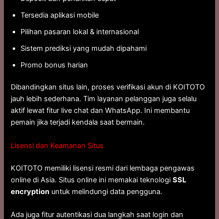
Tersedia aplikasi mobile
Pilihan pasaran lokal & internasional
Sistem prediksi yang mudah dipahami
Promo bonus harian
Dibandingkan situs lain, proses verifikasi akun di KOITOTO
jauh lebih sederhana. Tim layanan pelanggan juga selalu
aktif lewat fitur live chat dan WhatsApp. Ini membantu
pemain jika terjadi kendala saat bermain.
Lisensi dan Keamanan Situs
KOITOTO memiliki lisensi resmi dari lembaga pengawas
online di Asia. Situs online ini memakai teknologi
SSL
encryption
untuk melindungi data pengguna.
Ada juga fitur autentikasi dua langkah saat login dan