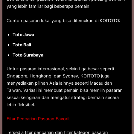
yang lebih familiar bagi beberapa pemain.
Contoh pasaran lokal yang bisa ditemukan di KOITOTO:
Toto Jawa
Toto Bali
Toto Surabaya
Untuk pasaran internasional, selain tiga besar seperti
Singapore, Hongkong, dan Sydney, KOITOTO juga
menyediakan pilihan Asia lainnya seperti Macau dan
Taiwan. Variasi ini membuat pemain bisa memilih pasaran
sesuai keinginan dan mengatur strategi bermain secara
lebih fleksibel.
Fitur Pencarian Pasaran Favorit
Tersedia fitur pencarian dan filter kategori pasaran