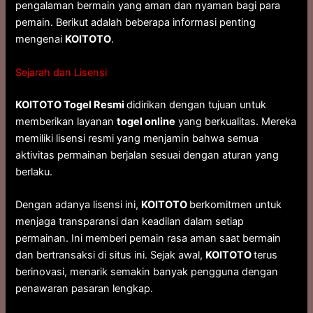
pengalaman bermain yang aman dan nyaman bagi para
pemain. Berikut adalah beberapa informasi penting
mengenai
KOITOTO
.
Sejarah dan Lisensi
KOITOTO Togel Resmi
didirikan dengan tujuan untuk
memberikan layanan
togel online
yang berkualitas. Mereka
memiliki lisensi resmi yang menjamin bahwa semua
aktivitas permainan berjalan sesuai dengan aturan yang
berlaku.
Dengan adanya lisensi ini,
KOITOTO
berkomitmen untuk
menjaga transparansi dan keadilan dalam setiap
permainan. Ini memberi pemain rasa aman saat bermain
dan bertransaksi di situs ini. Sejak awal,
KOITOTO
terus
berinovasi, menarik semakin banyak pengguna dengan
penawaran pasaran lengkap.