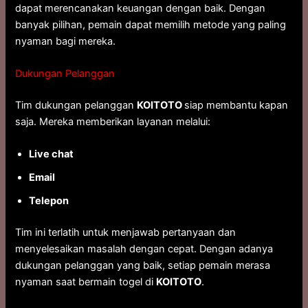
dapat merencanakan keuangan dengan baik. Dengan
banyak pilihan, pemain dapat memilih metode yang paling
nyaman bagi mereka.
Dukungan Pelanggan
Tim dukungan pelanggan
KOITOTO
siap membantu kapan
saja. Mereka memberikan layanan melalui:
Live chat
Email
Telepon
Tim ini terlatih untuk menjawab pertanyaan dan
menyelesaikan masalah dengan cepat. Dengan adanya
dukungan pelanggan yang baik, setiap pemain merasa
nyaman saat bermain togel di
KOITOTO
.