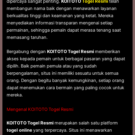
dipercaya sangat penting.
KOITOTO
Togel Resmi
telah
membangun nama baik dengan menawarkan layanan
berkualitas tinggi dan keamanan yang ketat. Mereka
menyediakan informasi transparan mengenai setiap
permainan, sehingga pemain dapat merasa tenang saat
memasang taruhan.
Bergabung dengan
KOITOTO Togel Resmi
memberikan
akses kepada pemain untuk berbagai pasaran yang dapat
dipilih. Baik pemain pemula atau yang sudah
berpengalaman, situs ini memiliki sesuatu untuk semua
orang. Dengan begitu banyak kemungkinan, setiap orang
dapat menemukan cara bermain yang paling cocok untuk
mereka.
Mengenal KOITOTO
Togel Resmi
KOITOTO Togel Resmi
merupakan salah satu platform
togel
online
yang terpercaya. Situs ini menawarkan