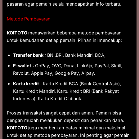
pasaran agar pemain selalu mendapatkan info terbaru.
Metode Pembayaran
KOITOTO
menawarkan beberapa metode pembayaran
untuk kemudahan setiap pemain. Pilihan ini mencakup:
Transfer bank
: BNI,BRI, Bank Mandiri, BCA,
E-wallet
: GoPay, OVO, Dana, LinkAja, PayPal, Skrill,
Revolut, Apple Pay, Google Pay, Alipay
.
Kartu kredit
: Kartu Kredit BCA (Bank Central Asia),
Kartu Kredit Mandiri, Kartu Kredit BRI (Bank Rakyat
Indonesia), Kartu Kredit Citibank.
Proses transaksi sangat cepat dan aman. Pemain bisa
dengan mudah melakukan deposit dan penarikan dana.
KOITOTO
juga memberikan batas minimal dan maksimal
untuk setiap metode pembayaran. Ini penting agar pemain