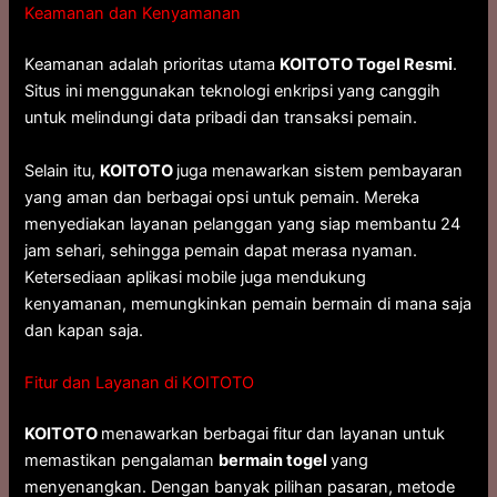
Keamanan dan Kenyamanan
Keamanan adalah prioritas utama
KOITOTO Togel Resmi
.
Situs ini menggunakan teknologi enkripsi yang canggih
untuk melindungi data pribadi dan transaksi pemain.
Selain itu,
KOITOTO
juga menawarkan sistem pembayaran
yang aman dan berbagai opsi untuk pemain. Mereka
menyediakan layanan pelanggan yang siap membantu 24
jam sehari, sehingga pemain dapat merasa nyaman.
Ketersediaan aplikasi mobile juga mendukung
kenyamanan, memungkinkan pemain bermain di mana saja
dan kapan saja.
Fitur dan Layanan di KOITOTO
KOITOTO
menawarkan berbagai fitur dan layanan untuk
memastikan pengalaman
bermain togel
yang
menyenangkan. Dengan banyak pilihan pasaran, metode