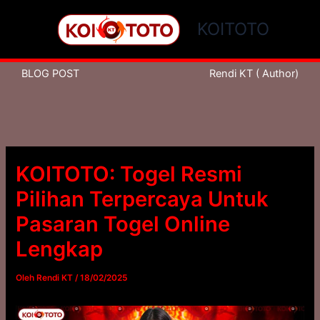
Lewati
content
ke
KOITOTO
konten
BLOG POST
Rendi KT ( Author)
KOITOTO: Togel Resmi
Pilihan Terpercaya Untuk
Pasaran Togel Online
Lengkap
Oleh
Rendi KT
/
18/02/2025