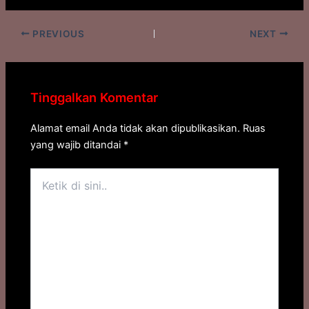
PREVIOUS
NEXT
Tinggalkan Komentar
Alamat email Anda tidak akan dipublikasikan.
Ruas
yang wajib ditandai
*
Ketik
di
sini..