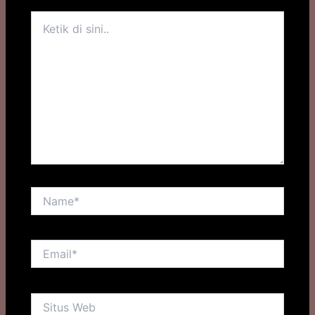
Ketik
di
sini..
Name*
Email*
Situs
Web