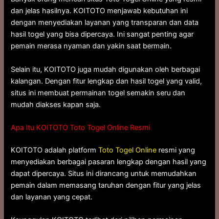
dan jelas hasilnya. KOITOTO menjawab kebutuhan ini
dengan menyediakan layanan yang transparan dan data
hasil togel yang bisa dipercaya. Ini sangat penting agar
pemain merasa nyaman dan yakin saat bermain.
Selain itu, KOITOTO juga mudah digunakan oleh berbagai
kalangan. Dengan fitur lengkap dan hasil togel yang valid,
situs ini membuat permainan togel semakin seru dan
mudah diakses kapan saja.
Apa Itu KOITOTO Toto Togel Online Resmi
KOITOTO adalah platform
Toto Togel Online
resmi yang
menyediakan berbagai pasaran lengkap dengan hasil yang
dapat dipercaya. Situs ini dirancang untuk memudahkan
pemain dalam memasang taruhan dengan fitur yang jelas
dan layanan yang cepat.