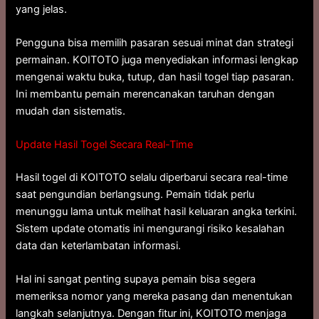
yang jelas.
Pengguna bisa memilih pasaran sesuai minat dan strategi
permainan. KOITOTO juga menyediakan informasi lengkap
mengenai waktu buka, tutup, dan hasil togel tiap pasaran.
Ini membantu pemain merencanakan taruhan dengan
mudah dan sistematis.
Update Hasil Togel Secara Real-Time
Hasil togel di KOITOTO selalu diperbarui secara real-time
saat pengundian berlangsung. Pemain tidak perlu
menunggu lama untuk melihat hasil keluaran angka terkini.
Sistem update otomatis ini mengurangi risiko kesalahan
data dan keterlambatan informasi.
Hal ini sangat penting supaya pemain bisa segera
memeriksa nomor yang mereka pasang dan menentukan
langkah selanjutnya. Dengan fitur ini, KOITOTO menjaga