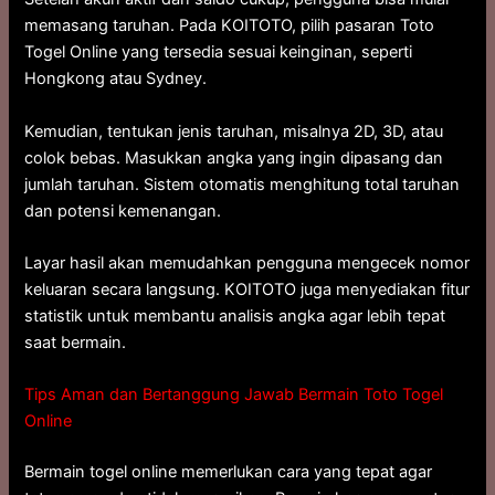
memasang taruhan. Pada KOITOTO, pilih pasaran Toto
Togel Online yang tersedia sesuai keinginan, seperti
Hongkong atau Sydney.
Kemudian, tentukan jenis taruhan, misalnya 2D, 3D, atau
colok bebas. Masukkan angka yang ingin dipasang dan
jumlah taruhan. Sistem otomatis menghitung total taruhan
dan potensi kemenangan.
Layar hasil akan memudahkan pengguna mengecek nomor
keluaran secara langsung. KOITOTO juga menyediakan fitur
statistik untuk membantu analisis angka agar lebih tepat
saat bermain.
Tips Aman dan Bertanggung Jawab Bermain Toto Togel
Online
Bermain togel online memerlukan cara yang tepat agar