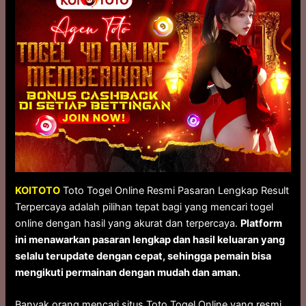
KOITOTO
Toto Togel Online Resmi Pasaran Lengkap Result
Terpercaya adalah pilihan tepat bagi yang mencari togel
online dengan hasil yang akurat dan terpercaya.
Platform
ini menawarkan pasaran lengkap dan hasil keluaran yang
selalu terupdate dengan cepat, sehingga pemain bisa
mengikuti permainan dengan mudah dan aman.
Banyak orang mencari situs Toto Togel Online yang resmi