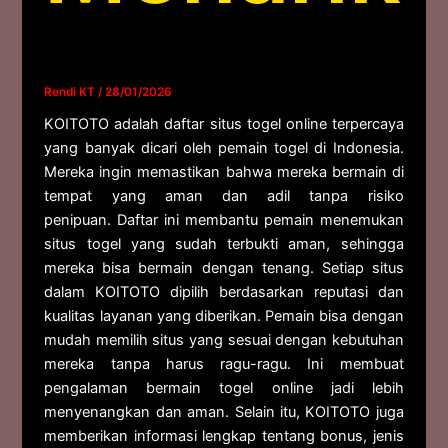
Rendi KT
/
28/01/2026
KOITOTO adalah daftar situs togel online terpercaya
yang banyak dicari oleh pemain togel di Indonesia.
Mereka ingin memastikan bahwa mereka bermain di
tempat yang aman dan adil tanpa risiko
penipuan. Daftar ini membantu pemain menemukan
situs togel yang sudah terbukti aman, sehingga
mereka bisa bermain dengan tenang. Setiap situs
dalam KOITOTO dipilih berdasarkan reputasi dan
kualitas layanan yang diberikan. Pemain bisa dengan
mudah memilih situs yang sesuai dengan kebutuhan
mereka tanpa harus ragu-ragu. Ini membuat
pengalaman bermain togel online jadi lebih
menyenangkan dan aman. Selain itu, KOITOTO juga
memberikan informasi lengkap tentang bonus, jenis