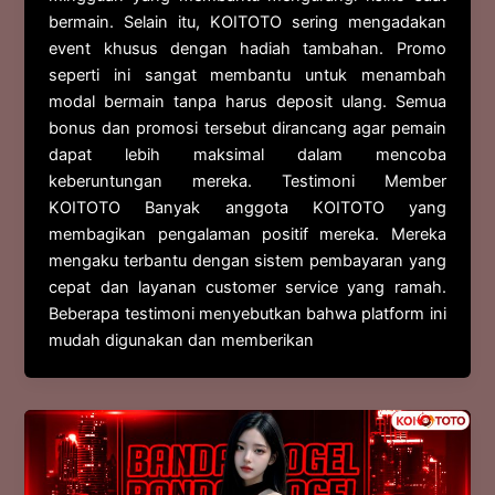
bermain. Selain itu, KOITOTO sering mengadakan
event khusus dengan hadiah tambahan. Promo
seperti ini sangat membantu untuk menambah
modal bermain tanpa harus deposit ulang. Semua
bonus dan promosi tersebut dirancang agar pemain
dapat lebih maksimal dalam mencoba
keberuntungan mereka. Testimoni Member
KOITOTO Banyak anggota KOITOTO yang
membagikan pengalaman positif mereka. Mereka
mengaku terbantu dengan sistem pembayaran yang
cepat dan layanan customer service yang ramah.
Beberapa testimoni menyebutkan bahwa platform ini
mudah digunakan dan memberikan