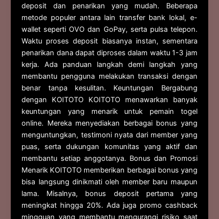
deposit dan penarikan yang mudah. Beberapa
metode populer antara lain transfer bank lokal, e-
wallet seperti OVO dan GoPay, serta pulsa telepon.
Waktu proses deposit biasanya instan, sementara
penarikan dana dapat diproses dalam waktu 1-3 jam
kerja. Ada panduan langkah demi langkah yang
membantu pengguna melakukan transaksi dengan
benar tanpa kesulitan. Keuntungan Bergabung
dengan KOITOTO KOITOTO menawarkan banyak
keuntungan yang menarik untuk pemain togel
online. Mereka menyediakan berbagai bonus yang
menguntungkan, testimoni nyata dari member yang
puas, serta dukungan komunitas yang aktif dan
membantu setiap anggotanya. Bonus dan Promosi
Menarik KOITOTO memberikan berbagai bonus yang
bisa langsung dinikmati oleh member baru maupun
lama. Misalnya, bonus deposit pertama yang
meningkat hingga 20%. Ada juga promo cashback
mingguan yang membantu mengurangi risiko saat