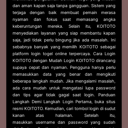
dan aman kapan saja tanpa gangguan. Sistem yang
terjaga dengan baik membuat pemain merasa
nyaman dan fokus saat memasang angka
keberuntungan mereka. Selain itu, KOITOTO
menyediakan layanan yang siap membantu kapan
saja, jadi tidak perlu bingung jika ada masalah. Ini
sebabnya banyak yang memilih KOITOTO sebagai
platform login togel online terpercaya. Cara Login
KOITOTO dengan Mudah Login KOITOTO dirancang
supaya cepat dan nyaman. Pengguna hanya perlu
memasukkan data yang benar dan mengikuti
beberapa langkah mudah. Jika mengalami masalah,
ada cara mudah untuk mengatasi lupa password
dan tips agar tidak gagal saat login. Panduan
Langkah Demi Langkah Login Pertama, buka situs
resmi KOITOTO. Kemudian, cari tombol login di sudut
kanan atas halaman. Setelah itu,
masukkan username dan password yang sudah