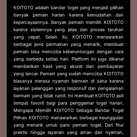
KOITOTO adalah bandar togel yang menjadi pilihan
banyak pemain harian karena kemudahan dan
kepercayaannya. Banyak pemain memilih KOITOTO
karena sistemnya yang jelas dan proses taruhan
yang cepat. Selain itu, KOITOTO menawarkan
berbagai jenis permainan yang menarik, membuat
pemain bisa mencoba keberuntungan dengan cara
yang berbeda setiap hari. Platform ini juga dikenal
memberikan hasil yang akurat dan pembayaran
yang lancar. Pemain yang sudah mencoba KOITOTO
biasanya merasa nyaman bermain di sana karena
layanan pelanggan yang responsif dan pengalaman
bermain yang tidak rumit. Ini membuat KOITOTO jadi
tempat favorit bagi para penggemar togel harian.
Mengapa Memilih KOITOTO Sebagai Bandar Togel
Pilihan KOITOTO menawarkan berbagai keunggulan
yang menarik untuk para pemain togel. Dari fitur
praktis hingga layanan yang aman dan nyaman,