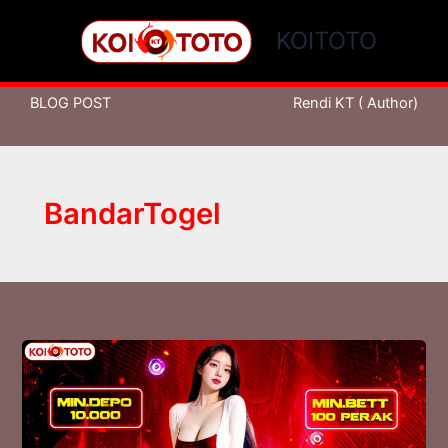
Lewati
content
ke
KOITOTO
konten
BLOG POST
Rendi KT ( Author)
BandarTogel