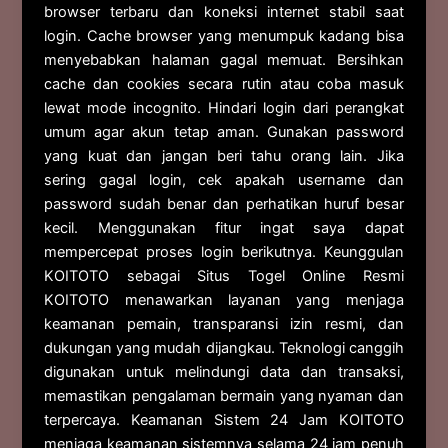
browser terbaru dan koneksi internet stabil saat
login. Cache browser yang menumpuk kadang bisa
menyebabkan halaman gagal memuat. Bersihkan
cache dan cookies secara rutin atau coba masuk
lewat mode incognito. Hindari login dari perangkat
umum agar akun tetap aman. Gunakan password
yang kuat dan jangan beri tahu orang lain. Jika
sering gagal login, cek apakah username dan
password sudah benar dan perhatikan huruf besar
kecil. Menggunakan fitur ingat saya dapat
mempercepat proses login berikutnya. Keunggulan
KOITOTO sebagai Situs Togel Online Resmi
KOITOTO menawarkan layanan yang menjaga
keamanan pemain, transparansi izin resmi, dan
dukungan yang mudah dijangkau. Teknologi canggih
digunakan untuk melindungi data dan transaksi,
memastikan pengalaman bermain yang nyaman dan
terpercaya. Keamanan Sistem 24 Jam KOITOTO
menjaga keamanan sistemnya selama 24 jam penuh