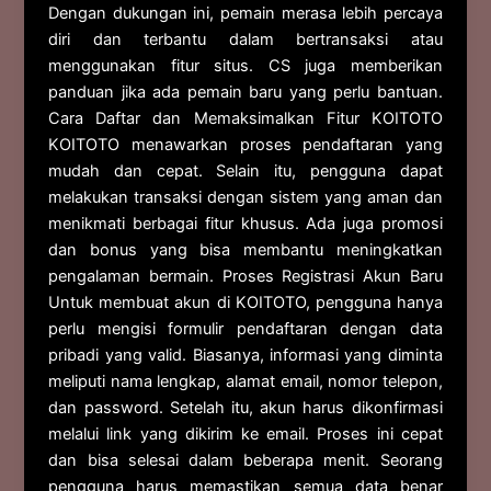
Dengan dukungan ini, pemain merasa lebih percaya
diri dan terbantu dalam bertransaksi atau
menggunakan fitur situs. CS juga memberikan
panduan jika ada pemain baru yang perlu bantuan.
Cara Daftar dan Memaksimalkan Fitur KOITOTO
KOITOTO menawarkan proses pendaftaran yang
mudah dan cepat. Selain itu, pengguna dapat
melakukan transaksi dengan sistem yang aman dan
menikmati berbagai fitur khusus. Ada juga promosi
dan bonus yang bisa membantu meningkatkan
pengalaman bermain. Proses Registrasi Akun Baru
Untuk membuat akun di KOITOTO, pengguna hanya
perlu mengisi formulir pendaftaran dengan data
pribadi yang valid. Biasanya, informasi yang diminta
meliputi nama lengkap, alamat email, nomor telepon,
dan password. Setelah itu, akun harus dikonfirmasi
melalui link yang dikirim ke email. Proses ini cepat
dan bisa selesai dalam beberapa menit. Seorang
pengguna harus memastikan semua data benar