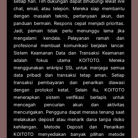
setiap hari. Tim dukungan dapat dihubungi lewat live
chat, email, atau telepon. Mereka siap membantu
dengan masalah teknis, pertanyaan akun, dan
panduan bermain. Respons cepat menjadi prioritas.
Jadi, pemain tidak perlu menunggu lama jika
mengalami kendala. Pelayanan ramah dan
profesional membuat komunikasi berjalan lancar.
Sistem Keamanan Data dan Transaksi Keamanan
adalah fokus utama KOITOTO. Mereka
menggunakan enkripsi SSL untuk menjaga semua
data pribadi dan transaksi tetap aman. Setiap
transaksi pembayaran dan penarikan diawasi
dengan protokol ketat. Selain itu, KOITOTO
menerapkan sistem verifikasi berlapis untuk
mencegah pencurian akun dan aktivitas
mencurigakan. Pengguna dapat merasa tenang saat
melakukan deposit atau menarik dana tanpa risiko
kehilangan. Metode Deposit dan Penarikan
KOITOTO menyediakan banyak pilihan metode