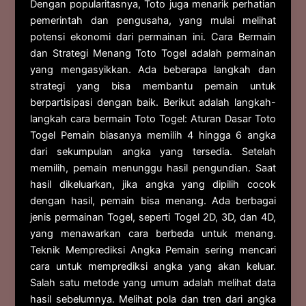
Dengan popularitasnya, Toto juga menarik perhatian
pemerintah dan pengusaha, yang mulai melihat
potensi ekonomi dari permainan ini. Cara Bermain
dan Strategi Menang Toto Togel adalah permainan
yang mengasyikkan. Ada beberapa langkah dan
strategi yang bisa membantu pemain untuk
berpartisipasi dengan baik. Berikut adalah langkah-
langkah cara bermain Toto Togel: Aturan Dasar Toto
Togel Pemain biasanya memilih 4 hingga 6 angka
dari sekumpulan angka yang tersedia. Setelah
memilih, pemain menunggu hasil pengundian. Saat
hasil dikeluarkan, jika angka yang dipilih cocok
dengan hasil, pemain bisa menang. Ada berbagai
jenis permainan Togel, seperti Togel 2D, 3D, dan 4D,
yang menawarkan cara berbeda untuk menang.
Teknik Memprediksi Angka Pemain sering mencari
cara untuk memprediksi angka yang akan keluar.
Salah satu metode yang umum adalah melihat data
hasil sebelumnya. Melihat pola dan tren dari angka