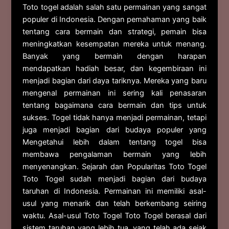
Toto togel adalah salah satu permainan yang sangat
populer di Indonesia. Dengan pemahaman yang baik
tentang cara bermain dan strategi, pemain bisa
meningkatkan kesempatan mereka untuk menang.
Banyak yang bermain dengan harapan
mendapatkan hadiah besar, dan kegembiraan ini
menjadi bagian dari daya tariknya. Mereka yang baru
mengenal permainan ini sering kali penasaran
tentang bagaimana cara bermain dan tips untuk
sukses. Togel tidak hanya menjadi permainan, tetapi
juga menjadi bagian dari budaya populer yang
Mengetahui lebih dalam tentang togel bisa
membawa pengalaman bermain yang lebih
menyenangkan. Sejarah dan Popularitas Toto Togel
Toto Togel sudah menjadi bagian dari budaya
taruhan di Indonesia. Permainan ini memiliki asal-
usul yang menarik dan telah berkembang seiring
waktu. Asal-usul Toto Togel Toto Togel berasal dari
sistem taruhan yang lebih tua, yang telah ada sejak