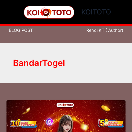
Lewati
content
ke
KOITOTO
konten
BLOG POST
Rendi KT ( Author)
BandarTogel