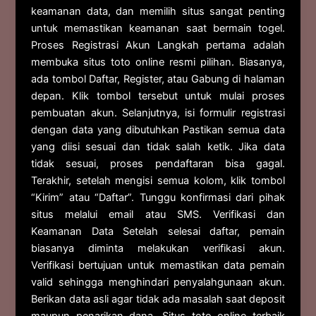
keamanan data, dan memilih situs sangat penting
untuk memastikan keamanan saat bermain togel.
Proses Registrasi Akun Langkah pertama adalah
membuka situs toto online resmi pilihan. Biasanya,
ada tombol Daftar, Register, atau Gabung di halaman
depan. Klik tombol tersebut untuk mulai proses
pembuatan akun. Selanjutnya, isi formulir registrasi
dengan data yang dibutuhkan Pastikan semua data
yang diisi sesuai dan tidak salah ketik. Jika data
tidak sesuai, proses pendaftaran bisa gagal.
Terakhir, setelah mengisi semua kolom, klik tombol
“Kirim” atau “Daftar”. Tunggu konfirmasi dari pihak
situs melalui email atau SMS. Verifikasi dan
Keamanan Data Setelah selesai daftar, pemain
biasanya diminta melakukan verifikasi akun.
Verifikasi bertujuan untuk memastikan data pemain
valid sehingga menghindari penyalahgunaan akun.
Berikan data asli agar tidak ada masalah saat deposit
maupun penarikan dana. Situs toto online terbaik