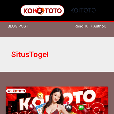
Lewati
content
ke
KOITOTO
konten
BLOG POST
Rendi KT ( Author)
SitusTogel