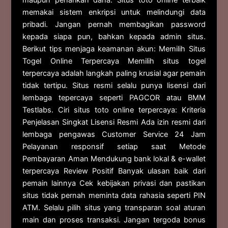
memakai sistem enkripsi untuk melindungi data
pribadi. Jangan pernah membagikan password
kepada siapa pun, bahkan kepada admin situs.
Berikut tips menjaga keamanan akun: Memilih Situs
Togel Online Terpercaya Memilih situs togel
terpercaya adalah langkah paling krusial agar pemain
tidak tertipu. Situs resmi selalu punya lisensi dari
lembaga tepercaya seperti PAGCOR atau BMM
Testlabs. Ciri situs toto online terpercaya: Kriteria
Penjelasan Singkat Lisensi Resmi Ada izin resmi dari
lembaga pengawas Customer Service 24 Jam
Pelayanan responsif setiap saat Metode
Pembayaran Aman Mendukung bank lokal & e-wallet
terpercaya Review Positif Banyak ulasan baik dari
pemain lainnya Cek kebijakan privasi dan pastikan
situs tidak pernah meminta data rahasia seperti PIN
ATM. Selalu pilih situs yang transparan soal aturan
main dan proses transaksi. Jangan tergoda bonus