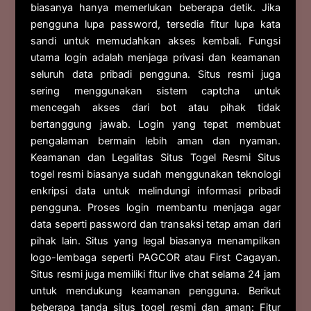
biasanya hanya memerlukan beberapa detik. Jika
pengguna lupa password, tersedia fitur lupa kata
sandi untuk memudahkan akses kembali. Fungsi
utama login adalah menjaga privasi dan keamanan
seluruh data pribadi pengguna. Situs resmi juga
sering menggunakan sistem captcha untuk
mencegah akses dari bot atau pihak tidak
bertanggung jawab. Login yang tepat membuat
pengalaman bermain lebih aman dan nyaman.
Keamanan dan Legalitas Situs Togel Resmi Situs
togel resmi biasanya sudah menggunakan teknologi
enkripsi data untuk melindungi informasi pribadi
pengguna. Proses login membantu menjaga agar
data seperti password dan transaksi tetap aman dari
pihak lain. Situs yang legal biasanya menampilkan
logo-lembaga seperti PAGCOR atau First Cagayan.
Situs resmi juga memiliki fitur live chat selama 24 jam
untuk mendukung keamanan pengguna. Berikut
beberapa tanda situs togel resmi dan aman: Fitur