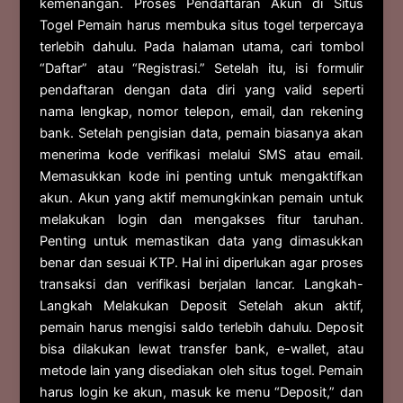
kemenangan. Proses Pendaftaran Akun di Situs
Togel Pemain harus membuka situs togel terpercaya
terlebih dahulu. Pada halaman utama, cari tombol
“Daftar” atau “Registrasi.” Setelah itu, isi formulir
pendaftaran dengan data diri yang valid seperti
nama lengkap, nomor telepon, email, dan rekening
bank. Setelah pengisian data, pemain biasanya akan
menerima kode verifikasi melalui SMS atau email.
Memasukkan kode ini penting untuk mengaktifkan
akun. Akun yang aktif memungkinkan pemain untuk
melakukan login dan mengakses fitur taruhan.
Penting untuk memastikan data yang dimasukkan
benar dan sesuai KTP. Hal ini diperlukan agar proses
transaksi dan verifikasi berjalan lancar. Langkah-
Langkah Melakukan Deposit Setelah akun aktif,
pemain harus mengisi saldo terlebih dahulu. Deposit
bisa dilakukan lewat transfer bank, e-wallet, atau
metode lain yang disediakan oleh situs togel. Pemain
harus login ke akun, masuk ke menu “Deposit,” dan