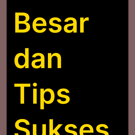
Besar
dan
Tips
Sukses