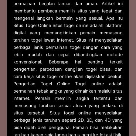
permainan berjalan lancar dan aman. Artikel ini
membantu pembaca memilih situs yang tepat dan
mengenal langkah bermain yang sesuai. Apa Itu
Situs Togel Online Situs togel online adalah platform
digital yang memungkinkan pemain memasang
taruhan togel lewat internet. Situs ini menyediakan
berbagai jenis permainan togel dengan cara yang
lebih mudah dan cepat dibandingkan metode
konvensional. Beberapa hal penting terkait
pengertian, perbedaan deng1an togel biasa, dan
cara kerja situs togel online akan dijelaskan berikut.
Pengertian Togel Online Togel online adalah
permainan tebak angka yang dimainkan melalui situs
internet. Pemain memilih angka tertentu dan
memasang taruhan sesuai aturan yang berlaku di
situs tersebut. Situs togel online menyediakan
berbagai jenis taruhan seperti 2D, 3D, dan 4D yang
bisa dipilih oleh pengguna. Pemain bisa melakukan
taruhan kapan saja tanpa harus pergi ke lokasi fisik.