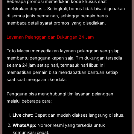
Beberapa promosi memerlukan kode khusus saat
melakukan deposit. Seringkali, bonus tidak bisa digunakan
di semua jenis permainan, sehingga pemain harus
membaca detail syarat promosi yang disediakan.
Layanan Pelanggan dan Dukungan 24 Jam
Toto Macau menyediakan layanan pelanggan yang siap
membantu pengguna kapan saja. Tim dukungan tersedia
selama 24 jam setiap hari, termasuk hari libur. Ini
memastikan pemain bisa mendapatkan bantuan setiap
saat saat mengalami kendala.
Pengguna bisa menghubungi tim layanan pelanggan
melalui beberapa cara:
Live chat:
Cepat dan mudah diakses langsung di situs.
WhatsApp:
Nomor resmi yang tersedia untuk
komunikasi cepat.