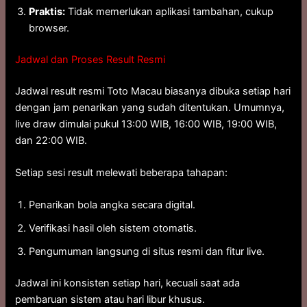
Praktis:
Tidak memerlukan aplikasi tambahan, cukup
browser.
Jadwal dan Proses Result Resmi
Jadwal result resmi Toto Macau biasanya dibuka setiap hari
dengan jam penarikan yang sudah ditentukan. Umumnya,
live draw dimulai pukul 13:00 WIB, 16:00 WIB, 19:00 WIB,
dan 22:00 WIB.
Setiap sesi result melewati beberapa tahapan:
Penarikan bola angka secara digital.
Verifikasi hasil oleh sistem otomatis.
Pengumuman langsung di situs resmi dan fitur live.
Jadwal ini konsisten setiap hari, kecuali saat ada
pembaruan sistem atau hari libur khusus.