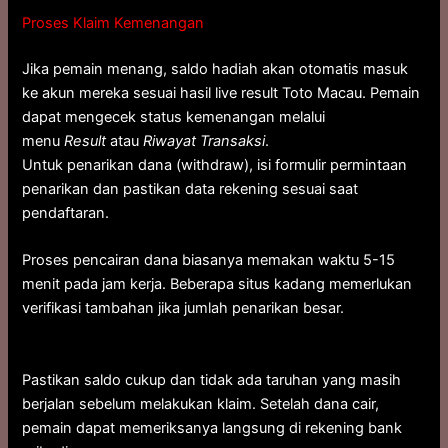
Proses Klaim Kemenangan
Jika pemain menang, saldo hadiah akan otomatis masuk
ke akun mereka sesuai hasil live result Toto Macau. Pemain
dapat mengecek status kemenangan melalui
menu
Result
atau
Riwayat Transaksi
.
Untuk penarikan dana (withdraw), isi formulir permintaan
penarikan dan pastikan data rekening sesuai saat
pendaftaran.
Proses pencairan dana biasanya memakan waktu 5-15
menit pada jam kerja. Beberapa situs kadang memerlukan
verifikasi tambahan jika jumlah penarikan besar.
Pastikan saldo cukup dan tidak ada taruhan yang masih
berjalan sebelum melakukan klaim. Setelah dana cair,
pemain dapat memeriksanya langsung di rekening bank