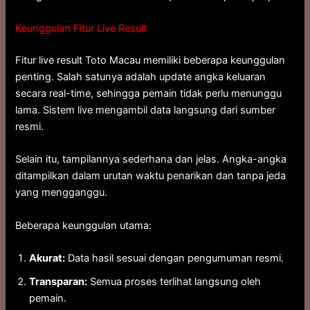
Keunggulan Fitur Live Result
Fitur live result Toto Macau memiliki beberapa keunggulan
penting. Salah satunya adalah update angka keluaran
secara real-time, sehingga pemain tidak perlu menunggu
lama. Sistem live mengambil data langsung dari sumber
resmi.
Selain itu, tampilannya sederhana dan jelas. Angka-angka
ditampilkan dalam urutan waktu penarikan dan tanpa jeda
yang mengganggu.
Beberapa keunggulan utama:
Akurat:
Data hasil sesuai dengan pengumuman resmi.
Transparan:
Semua proses terlihat langsung oleh
pemain.