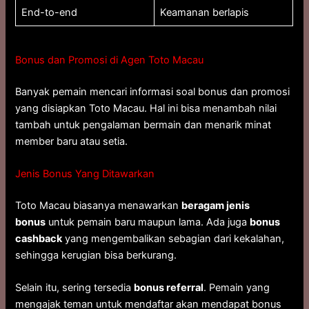
End-to-end
Keamanan berlapis
Bonus dan Promosi di Agen Toto Macau
Banyak pemain mencari informasi soal bonus dan promosi
yang disiapkan Toto Macau. Hal ini bisa menambah nilai
tambah untuk pengalaman bermain dan menarik minat
member baru atau setia.
Jenis Bonus Yang Ditawarkan
Toto Macau biasanya menawarkan
beragam jenis
bonus
untuk pemain baru maupun lama. Ada juga
bonus
cashback
yang mengembalikan sebagian dari kekalahan,
sehingga kerugian bisa berkurang.
Selain itu, sering tersedia
bonus referral
. Pemain yang
mengajak teman untuk mendaftar akan mendapat bonus