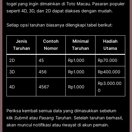
togel yang ingin dimainkan di Toto Macau. Pasaran populer
seperti 4D, 3D, dan 2D dapat diakses dengan mudah.
Setiap opsi taruhan biasanya dilengkapi tabel berikut:
Jenis
Contoh
Minimal
Hadiah
Taruhan
Nomor
Taruhan
Utama
2D
45
Rp1.000
Rp70.000
3D
456
Rp1.000
Rp400.000
Rp3.000.00
4D
4567
Rp1.000
0
Periksa kembali semua data yang dimasukkan sebelum
klik
Submit
atau
Pasang Taruhan
. Setelah taruhan berhasil,
akan muncul notifikasi atau riwayat di akun pemain.