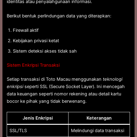
identitas atau penyalahgunaan informasi.
Berikut bentuk perlindungan data yang diterapkan:
Firewall aktif
Kebijakan privasi ketat
Sistem deteksi akses tidak sah
Sistem Enkripsi Transaksi
Setiap transaksi di Toto Macau menggunakan
teknologi
enkripsi
seperti SSL (Secure Socket Layer). Ini mencegah
data keuangan seperti nomor rekening atau detail kartu
bocor ke pihak yang tidak berwenang.
Jenis Enkripsi
Keterangan
SSL/TLS
Melindungi data transaksi