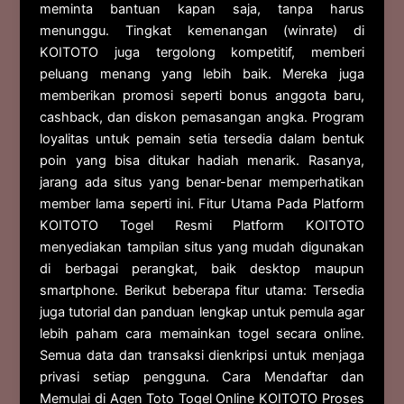
meminta bantuan kapan saja, tanpa harus
menunggu. Tingkat kemenangan (winrate) di
KOITOTO juga tergolong kompetitif, memberi
peluang menang yang lebih baik. Mereka juga
memberikan promosi seperti bonus anggota baru,
cashback, dan diskon pemasangan angka. Program
loyalitas untuk pemain setia tersedia dalam bentuk
poin yang bisa ditukar hadiah menarik. Rasanya,
jarang ada situs yang benar-benar memperhatikan
member lama seperti ini. Fitur Utama Pada Platform
KOITOTO Togel Resmi Platform KOITOTO
menyediakan tampilan situs yang mudah digunakan
di berbagai perangkat, baik desktop maupun
smartphone. Berikut beberapa fitur utama: Tersedia
juga tutorial dan panduan lengkap untuk pemula agar
lebih paham cara memainkan togel secara online.
Semua data dan transaksi dienkripsi untuk menjaga
privasi setiap pengguna. Cara Mendaftar dan
Memulai di Agen Toto Togel Online KOITOTO Proses