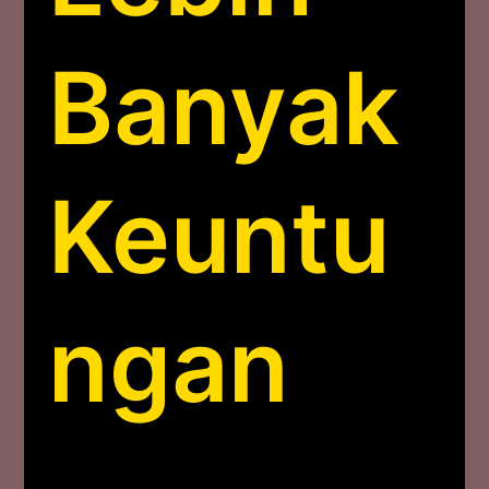
Banyak
Keuntu
ngan