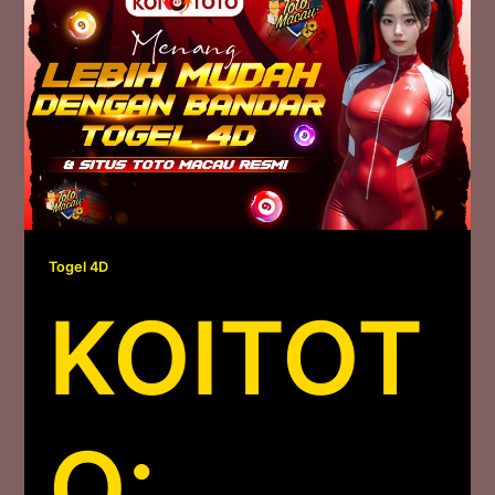
Togel 4D
KOITOT
O: