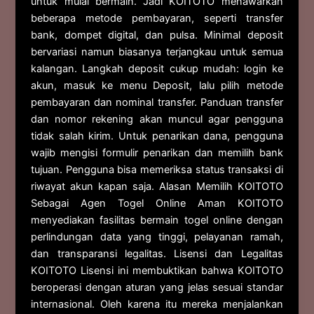
untuk mulai bermain. Jadi KOITOTO menawarkan
beberapa metode pembayaran, seperti transfer
bank, dompet digital, dan pulsa. Minimal deposit
bervariasi namun biasanya terjangkau untuk semua
kalangan. Langkah deposit cukup mudah: login ke
akun, masuk ke menu Deposit, lalu pilih metode
pembayaran dan nominal transfer. Panduan transfer
dan nomor rekening akan muncul agar pengguna
tidak salah kirim. Untuk penarikan dana, pengguna
wajib mengisi formulir penarikan dan memilih bank
tujuan. Pengguna bisa memeriksa status transaksi di
riwayat akun kapan saja. Alasan Memilih KOITOTO
Sebagai Agen Togel Online Aman KOITOTO
menyediakan fasilitas bermain togel online dengan
perlindungan data yang tinggi, pelayanan ramah,
dan transparansi legalitas. Lisensi dan Legalitas
KOITOTO Lisensi ini membuktikan bahwa KOITOTO
beroperasi dengan aturan yang jelas sesuai standar
internasional. Oleh karena itu mereka menjalankan