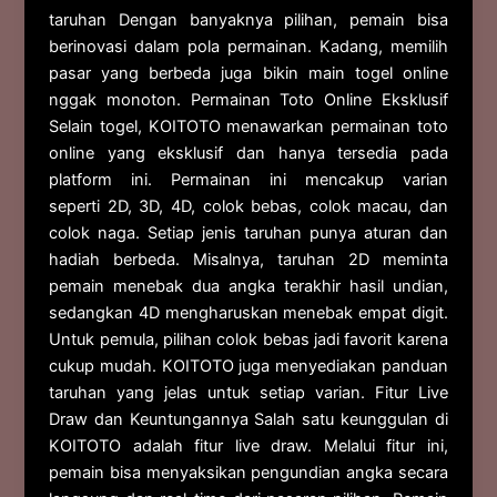
taruhan Dengan banyaknya pilihan, pemain bisa
berinovasi dalam pola permainan. Kadang, memilih
pasar yang berbeda juga bikin main togel online
nggak monoton. Permainan Toto Online Eksklusif
Selain togel, KOITOTO menawarkan permainan toto
online yang eksklusif dan hanya tersedia pada
platform ini. Permainan ini mencakup varian
seperti 2D, 3D, 4D, colok bebas, colok macau, dan
colok naga. Setiap jenis taruhan punya aturan dan
hadiah berbeda. Misalnya, taruhan 2D meminta
pemain menebak dua angka terakhir hasil undian,
sedangkan 4D mengharuskan menebak empat digit.
Untuk pemula, pilihan colok bebas jadi favorit karena
cukup mudah. KOITOTO juga menyediakan panduan
taruhan yang jelas untuk setiap varian. Fitur Live
Draw dan Keuntungannya Salah satu keunggulan di
KOITOTO adalah fitur live draw. Melalui fitur ini,
pemain bisa menyaksikan pengundian angka secara