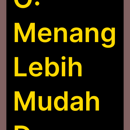
Menang
Lebih
Mudah