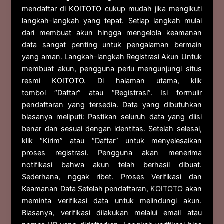
mendaftar di KOITOTO cukup mudah jika mengikuti
langkah-langkah yang tepat. Setiap langkah mulai
dari membuat akun hingga mengelola keamanan
data sangat penting untuk pengalaman bermain
yang aman. Langkah-langkah Registrasi Akun Untuk
membuat akun, pengguna perlu mengunjungi situs
resmi KOITOTO. Di halaman utama, klik
tombol “Daftar” atau “Registrasi”. Isi formulir
pendaftaran yang tersedia. Data yang dibutuhkan
biasanya meliputi: Pastikan seluruh data yang diisi
benar dan sesuai dengan identitas. Setelah selesai,
klik “Kirim” atau “Daftar” untuk menyelesaikan
proses registrasi. Pengguna akan menerima
notifikasi bahwa akun telah berhasil dibuat.
Sederhana, nggak ribet. Proses Verifikasi dan
Keamanan Data Setelah pendaftaran, KOITOTO akan
meminta verifikasi data untuk melindungi akun.
Biasanya, verifikasi dilakukan melalui email atau