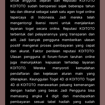
untuk anggota. Sejarah dan Reputasi KOITOTO
KOITOTO sudah beroperasi sejak beberapa tahun
lalu dan dikenal sebagai salah satu agen togel online
tepercaya di Indonesia. Jadi mereka telah
mengantongi lisensi resmi untuk menjalankan
layanan togel secara online. Reputasi KOITOTO
terbentuk dari pelayanannya yang transparan dan
adil. Jadi banyak pengguna memberikan ulasan
positif mengenai proses pembayaran yang cepat
dan akurat. Faktor penilaian reputasi KOITOTO:
Ulasan pengguna di forum-forum taruhan online
juga menunjukkan kepuasan terhadap layanan
KOITOTO. Mereka menyoroti kemudahan
pendaftaran dan kejelasan aturan main yang
diterapkan. Keunggulan Togel 4D di KOITOTO Togel
4D di KOITOTO menawarkan peluang kemenangan
dengan hadiah yang besar. Jadi Pengguna bisa
memasang angka 4 digit dan mendapatkan
pembayaran sesuai tabel hadiah yang sudah