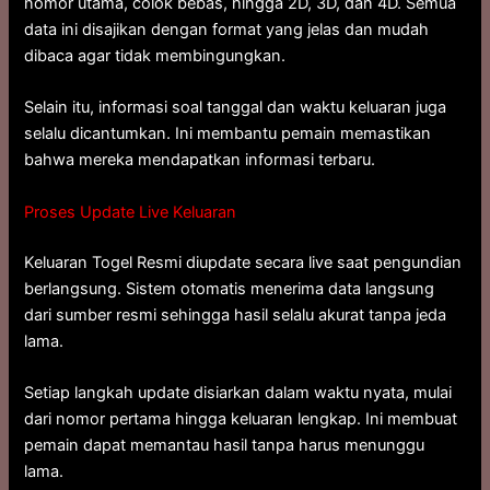
nomor utama, colok bebas, hingga 2D, 3D, dan 4D. Semua
data ini disajikan dengan format yang jelas dan mudah
dibaca agar tidak membingungkan.
Selain itu, informasi soal tanggal dan waktu keluaran juga
selalu dicantumkan. Ini membantu pemain memastikan
bahwa mereka mendapatkan informasi terbaru.
Proses Update Live Keluaran
Keluaran Togel Resmi diupdate secara live saat pengundian
berlangsung. Sistem otomatis menerima data langsung
dari sumber resmi sehingga hasil selalu akurat tanpa jeda
lama.
Setiap langkah update disiarkan dalam waktu nyata, mulai
dari nomor pertama hingga keluaran lengkap. Ini membuat
pemain dapat memantau hasil tanpa harus menunggu
lama.