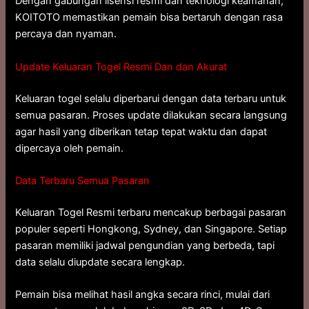
Dengan gabungan lisensi resmi dan teknologi keamanan,
KOITOTO memastikan pemain bisa bertaruh dengan rasa
percaya dan nyaman.
Update Keluaran Togel Resmi Dan dan Akurat
Keluaran togel selalu diperbarui dengan data terbaru untuk
semua pasaran. Proses update dilakukan secara langsung
agar hasil yang diberikan tetap tepat waktu dan dapat
dipercaya oleh pemain.
Data Terbaru Semua Pasaran
Keluaran Togel Resmi terbaru mencakup berbagai pasaran
populer seperti Hongkong, Sydney, dan Singapore. Setiap
pasaran memiliki jadwal pengundian yang berbeda, tapi
data selalu diupdate secara lengkap.
Pemain bisa melihat hasil angka secara rinci, mulai dari