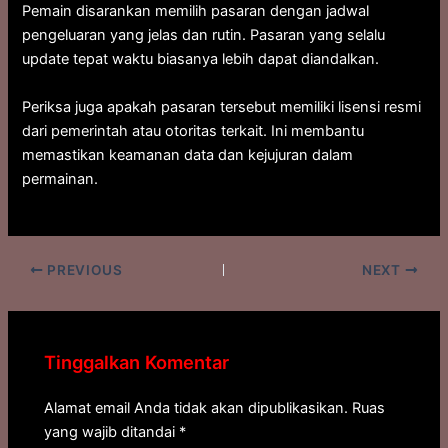
Pemain disarankan memilih pasaran dengan jadwal
pengeluaran yang jelas dan rutin. Pasaran yang selalu
update tepat waktu biasanya lebih dapat diandalkan.
Periksa juga apakah pasaran tersebut memiliki lisensi resmi
dari pemerintah atau otoritas terkait. Ini membantu
memastikan keamanan data dan kejujuran dalam
permainan.
PREVIOUS
NEXT
Tinggalkan Komentar
Alamat email Anda tidak akan dipublikasikan.
Ruas
yang wajib ditandai
*