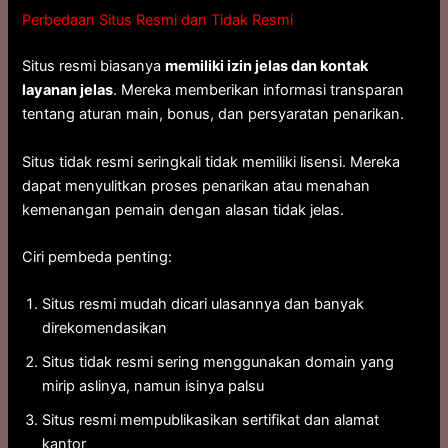
Perbedaan Situs Resmi dan Tidak Resmi
Situs resmi biasanya
memiliki izin jelas dan kontak
layanan jelas
. Mereka memberikan informasi transparan
tentang aturan main, bonus, dan persyaratan penarikan.
Situs tidak resmi seringkali tidak memiliki lisensi. Mereka
dapat menyulitkan proses penarikan atau menahan
kemenangan pemain dengan alasan tidak jelas.
Ciri pembeda penting:
Situs resmi mudah dicari ulasannya dan banyak
direkomendasikan
Situs tidak resmi sering menggunakan domain yang
mirip aslinya, namun isinya palsu
Situs resmi mempublikasikan sertifikat dan alamat
kantor