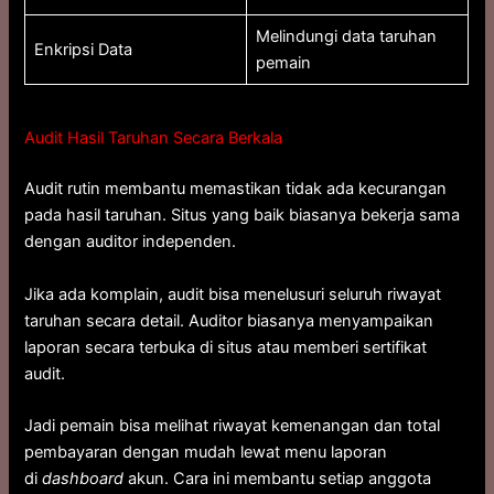
Melindungi data taruhan
Enkripsi Data
pemain
Audit Hasil Taruhan Secara Berkala
Audit rutin membantu memastikan tidak ada kecurangan
pada hasil taruhan. Situs yang baik biasanya bekerja sama
dengan auditor independen.
Jika ada komplain, audit bisa menelusuri seluruh riwayat
taruhan secara detail. Auditor biasanya menyampaikan
laporan secara terbuka di situs atau memberi sertifikat
audit.
Jadi pemain bisa melihat riwayat kemenangan dan total
pembayaran dengan mudah lewat menu laporan
di
dashboard
akun. Cara ini membantu setiap anggota