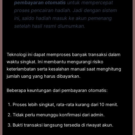
pembayaran otomatis
untuk mempercepat
proses pencairan hadiah. Jadi dengan sistem
ini, saldo hadiah masuk ke akun pemenang
setelah hasil resmi diumumkan.
Teknologi ini dapat memproses banyak transaksi dalam
waktu singkat. Ini membantu mengurangi risiko
keterlambatan serta kesalahan manual saat menghitung
jumlah uang yang harus dibayarkan.
Beberapa keuntungan dari pembayaran otomatis:
Proses lebih singkat, rata-rata kurang dari 10 menit.
Tidak perlu menunggu konfirmasi dari admin.
Bukti transaksi langsung tersedia di riwayat akun.