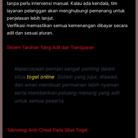
tanpa perlu intervensi manual. Kalau ada kendala, tim
layanan pelanggan akan menghubungi pemenang untuk
penjelasan lebih lanjut.
Verifikasi memastikan semua kemenangan dibayar secara
adil dan sesuai aturan.
Sistem Taruhan Yang Adil dan Transparan
Kepercayaan pemain sangat penting dalam
situs
togel online
. Sistem yang jujur, diawasi,
dan aman membuat permainan lebih nyaman
serta memberikan peluang menang yang adil
untuk semua peserta.
Teknologi Anti-Cheat Pada Situs Togel