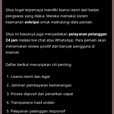
Situs togel terpercaya memiliki lisensi resmi dari badan
pengawas yang diakui. Mereka memakai sistem
keamanan
enkripsi
untuk melindungi data pemain.
Situs ini biasanya juga menyediakan
pelayanan pelanggan
24 jam
melalui live chat atau WhatsApp. Para pemain akan
menemukan review positif dari banyak pengguna di
internet.
Daftar berikut menunjukan ciri penting:
Lisensi resmi dan legal
Jaminan pembayaran kemenangan
Proses deposit dan penarikan cepat
Transparansi hasil undian
Pelayanan pelanggan responsif