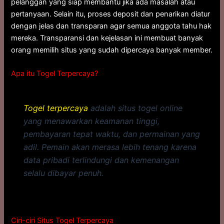
pelanggan yang siap membantu jika ada masalah atau
pertanyaan. Selain itu, proses deposit dan penarikan diatur
dengan jelas dan transparan agar semua anggota tahu hak
mereka. Transparansi dan kejelasan ini membuat banyak
orang memilih situs yang sudah dipercaya banyak member.
Apa itu Togel Terpercaya?
Togel terpercaya
adalah situs togel online
yang menawarkan keamanan tinggi,
pembayaran tepat waktu, dan permainan yang
adil. Pemain akan merasa lebih tenang karena
data pribadi terlindungi dan kemenangan
selalu dibayar penuh.
Ciri-ciri Situs Togel Terpercaya