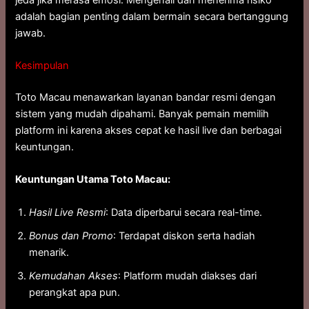
adalah bagian penting dalam bermain secara bertanggung
jawab.
Kesimpulan
Toto Macau menawarkan layanan bandar resmi dengan
sistem yang mudah dipahami. Banyak pemain memilih
platform ini karena akses cepat ke hasil live dan berbagai
keuntungan.
Keuntungan Utama Toto Macau:
Hasil Live Resmi
: Data diperbarui secara real-time.
Bonus dan Promo
: Terdapat diskon serta hadiah
menarik.
Kemudahan Akses
: Platform mudah diakses dari
perangkat apa pun.