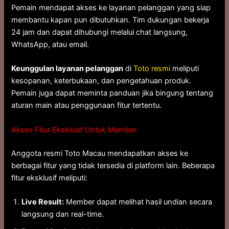
Pemain mendapat akses ke layanan pelanggan yang siap
membantu kapan pun dibutuhkan. Tim dukungan bekerja
24 jam dan dapat dihubungi melalui chat langsung,
WhatsApp, atau email.
Keunggulan layanan pelanggan
di
Toto resmi
meliputi
kesopanan, keterbukaan, dan pengetahuan produk.
Pemain juga dapat meminta panduan jika bingung tentang
aturan main atau penggunaan fitur tertentu.
Akses Fitur Eksklusif Untuk Member
Anggota resmi Toto Macau mendapatkan akses ke
berbagai fitur yang tidak tersedia di platform lain. Beberapa
fitur eksklusif meliputi:
Live Result:
Member dapat melihat hasil undian secara
langsung dan real-time.