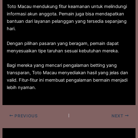
Toto Macau mendukung fitur keamanan untuk melindungi
informasi akun anggota. Pemain juga bisa mendapatkan
bantuan dari layanan pelanggan yang tersedia sepanjang
hari.
Dengan pilihan pasaran yang beragam, pemain dapat
menyesuaikan tipe taruhan sesuai kebutuhan mereka.
Bagi mereka yang mencari pengalaman betting yang
transparan, Toto Macau menyediakan hasil yang jelas dan
valid. Fitur-fitur ini membuat pengalaman bermain menjadi
lebih nyaman.
PREVIOUS
NEXT