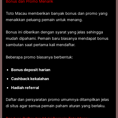
Bonus dan Promo Menarik
Toto Macau memberikan banyak bonus dan promo yang
menaikkan peluang pemain untuk menang.
Bonus ini diberikan dengan syarat yang jelas sehingga
mudah dipahami. Pemain baru biasanya mendapat bonus
sambutan saat pertama kali mendaftar.
Beberapa promo biasanya berbentuk:
Bonus deposit harian
Cashback kekalahan
Hadiah referral
Daftar dan persyaratan promo umumnya ditampilkan jelas
di situs agar semua pemain paham aturan yang berlaku.