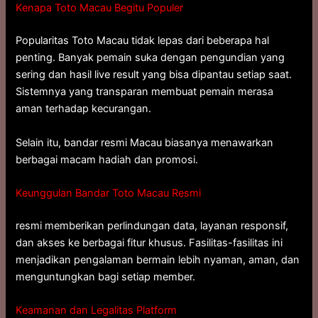
Kenapa Toto Macau Begitu Populer
Popularitas Toto Macau tidak lepas dari beberapa hal
penting. Banyak pemain suka dengan pengundian yang
sering dan hasil live result yang bisa dipantau setiap saat.
Sistemnya yang transparan membuat pemain merasa
aman terhadap kecurangan.
Selain itu, bandar resmi Macau biasanya menawarkan
berbagai macam hadiah dan promosi.
Keunggulan Bandar Toto Macau Resmi
resmi memberikan perlindungan data, layanan responsif,
dan akses ke berbagai fitur khusus. Fasilitas-fasilitas ini
menjadikan pengalaman bermain lebih nyaman, aman, dan
menguntungkan bagi setiap member.
Keamanan dan Legalitas Platform