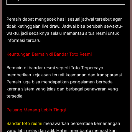
Pemain dapat mengecek hasil sesuai jadwal tersebut agar
tidak ketinggalan live draw. Jadwal bisa berubah sewaktu-
waktu, jadi sebaiknya selalu memantau situs resmi untuk
informasi terbaru.
Keuntungan Bermain di Bandar Toto Resmi
Bermain di bandar resmi seperti Toto Terpercaya
memberikan kejelasan terkait keamanan dan transparansi.
Pemain juga bisa mendapatkan pengalaman berbeda
karena sistem yang jelas dan berbagai penawaran yang
tersedia.
Peluang Menang Lebih Tinggi
Bandar toto resmi
menawarkan persentase kemenangan
yang lebih jelas dan adil. Hal ini membantu memastikan