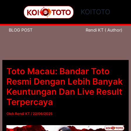
Lewati
content
ke
KOITOTO
konten
BLOG POST
Rendi KT ( Author)
Toto Macau: Bandar Toto
Resmi Dengan Lebih Banyak
Keuntungan Dan Live Result
Terpercaya
Oleh
Rendi KT
/
22/06/2025