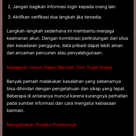
Jangan bagikan informasi login kepada orang lain.
Aktifkan verifikasi dua langkah jika tersedia.
Langkah-langkah sederhana ini membantu menjaga
keamanan akun. Dengan kombinasi perlindungan dari situs
dan kesadaran pengguna, data pribadi dapat lebih aman
dari ancaman pencurian atau penyalahgunaan.
Kesalahan Umum Dalam Bermain Toto Togel Online
Banyak pemain melakukan kesalahan yang sebenarnya
bisa dihindari dengan pengetahuan dan sikap yang tepat.
Beberapa di antaranya muncul karena kurangnya perhatian
pada sumber informasi dan cara mengatur kebiasaan
bermain.
Mengabaikan Prediksi Profesional