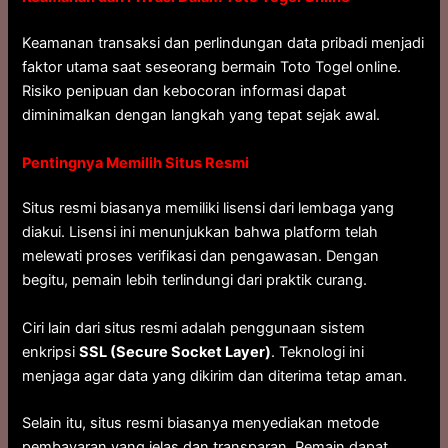
Keamanan transaksi dan perlindungan data pribadi menjadi
faktor utama saat seseorang bermain Toto Togel online.
Risiko penipuan dan kebocoran informasi dapat
diminimalkan dengan langkah yang tepat sejak awal.
Pentingnya Memilih Situs Resmi
Situs resmi biasanya memiliki lisensi dari lembaga yang
diakui. Lisensi ini menunjukkan bahwa platform telah
melewati proses verifikasi dan pengawasan. Dengan
begitu, pemain lebih terlindungi dari praktik curang.
Ciri lain dari situs resmi adalah penggunaan sistem
enkripsi
SSL (Secure Socket Layer)
. Teknologi ini
menjaga agar data yang dikirim dan diterima tetap aman.
Selain itu, situs resmi biasanya menyediakan metode
pembayaran yang jelas dan transparan. Pemain dapat