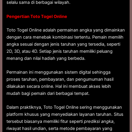
selalu sama di berbagai wilayah.
Pengertian Toto Togel Online
Toto Togel Online adalah permainan angka yang dimainkan
dengan cara menebak kombinasi tertentu. Pemain memilih
angka sesuai dengan jenis taruhan yang tersedia, seperti
2D, 3D, atau 4D. Setiap jenis taruhan memiliki peluang
menang dan nilai hadiah yang berbeda.
Permainan ini menggunakan sistem digital sehingga
proses taruhan, pembayaran, dan pengumuman hasil
dilakukan secara online. Hal ini membuat akses lebih
mudah bagi pemain dari berbagai tempat.
Dalam praktiknya, Toto Togel Online sering menggunakan
platform khusus yang menyediakan layanan taruhan. Situs
tersebut biasanya memiliki fitur seperti
prediksi angka
,
riwayat hasil undian, serta metode pembayaran yang