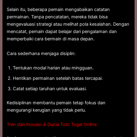
Selain itu, beberapa pemain mengabaikan catatan
permainan. Tanpa pencatatan, mereka tidak bisa
mengevaluasi strategi atau melihat pola kesalahan. Dengan
mencatat, pemain dapat belajar dari pengalaman dan
memperbaiki cara bermain di masa depan.
Cara sederhana menjaga disiplin:
Tentukan modal harian atau mingguan.
Hentikan permainan setelah batas tercapai.
Catat setiap taruhan untuk evaluasi.
Kedisiplinan membantu pemain tetap fokus dan
mengurangi kerugian yang tidak perlu.
Tren dan Inovasi di Dunia Toto Togel Online