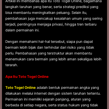
Artikel ini membahas apa itu Toto Togel Online, bagaimana
langkah taruhan yang benar, serta strategi prediksi yang
bisa membantu meningkatkan peluang. Selain itu,
pembahasan juga mencakup kesalahan umum yang sering
terjadi, pentingnya menjaga privasi, hingga tren terbaru
dalam permainan ini.
Dengan memahami hal-hal tersebut, siapa pun dapat
bermain lebih bijak dan terhindar dari risiko yang tidak
perlu. Pembahasan yang terstruktur akan membantu
menemukan cara bermain yang lebih aman sekaligus lebih
terarah.
Apa Itu Toto Togel Online
Toto Togel Online
adalah bentuk permainan angka yang
dilakukan melalui internet dengan sistem taruhan tertentu.
Permainan ini memiliki sejarah panjang, aturan yang
berbeda di setiap negara, serta status hukum yang tidak