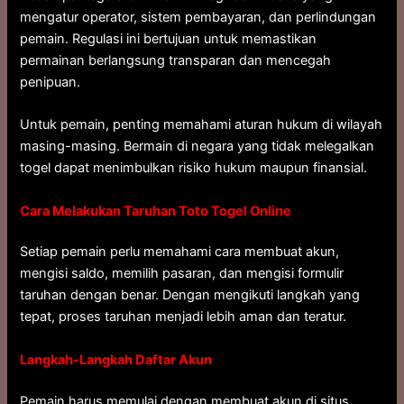
mengatur operator, sistem pembayaran, dan perlindungan
pemain. Regulasi ini bertujuan untuk memastikan
permainan berlangsung transparan dan mencegah
penipuan.
Untuk pemain, penting memahami aturan hukum di wilayah
masing-masing. Bermain di negara yang tidak melegalkan
togel dapat menimbulkan risiko hukum maupun finansial.
Cara Melakukan Taruhan Toto Togel Online
Setiap pemain perlu memahami cara membuat akun,
mengisi saldo, memilih pasaran, dan mengisi formulir
taruhan dengan benar. Dengan mengikuti langkah yang
tepat, proses taruhan menjadi lebih aman dan teratur.
Langkah-Langkah Daftar Akun
Pemain harus memulai dengan membuat akun di situs