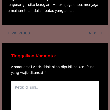
mengurangi risiko kerugian. Mereka juga dapat menjaga
permainan tetap dalam batas yang sehat.
PREVIOUS
NEXT
Tinggalkan Komentar
Alamat email Anda tidak akan dipublikasikan.
Ruas
yang wajib ditandai
*
Ketik
di
sini..