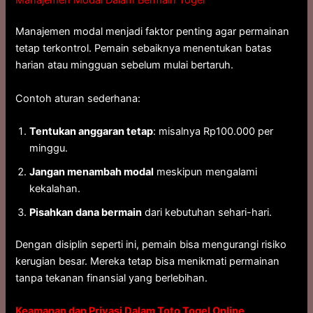
Manajemen modal menjadi faktor penting agar permainan
tetap terkontrol. Pemain sebaiknya menentukan batas
harian atau mingguan sebelum mulai bertaruh.
Contoh aturan sederhana:
Tentukan anggaran tetap
: misalnya Rp100.000 per
minggu.
Jangan menambah modal
meskipun mengalami
kekalahan.
Pisahkan dana bermain
dari kebutuhan sehari-hari.
Dengan disiplin seperti ini, pemain bisa mengurangi risiko
kerugian besar. Mereka tetap bisa menikmati permainan
tanpa tekanan finansial yang berlebihan.
Keamanan dan Privasi Dalam Toto Togel Online