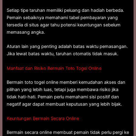
Setiap tipe taruhan memiliki peluang dan hadiah berbeda.
Pemain sebaiknya memahami tabel pembayaran yang
tersedia di situs agar tahu potensi keuntungan sebelum
memasang angka.
Aturan lain yang penting adalah batas waktu pemasangan.
Jika lewat batas waktu, taruhan otomatis tidak masuk.
Manfaat dan Risiko Bermain Toto Togel Online
Bermain toto togel online memberi kemudahan akses dan
pilihan yang lebih luas, tetapi juga membawa risiko jika
tidak hati-hati. Pemain perlu memahami sisi positif dan
negatif agar dapat membuat keputusan yang lebih bijak.
Keuntungan Bermain Secara Online
Bermain secara online membuat pemain tidak perlu pergi ke