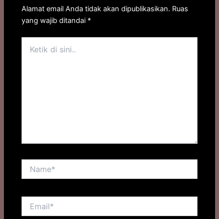
Alamat email Anda tidak akan dipublikasikan.
Ruas
yang wajib ditandai
*
Ketik
di
sini..
Name*
Email*