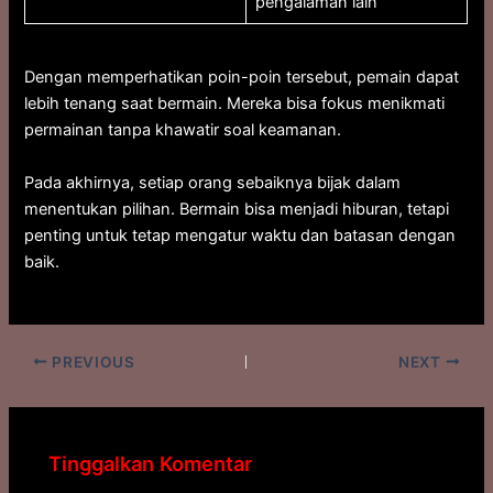
pengalaman lain
Dengan memperhatikan poin-poin tersebut, pemain dapat
lebih tenang saat bermain. Mereka bisa fokus menikmati
permainan tanpa khawatir soal keamanan.
Pada akhirnya, setiap orang sebaiknya bijak dalam
menentukan pilihan. Bermain bisa menjadi hiburan, tetapi
penting untuk tetap mengatur waktu dan batasan dengan
baik.
PREVIOUS
NEXT
Tinggalkan Komentar