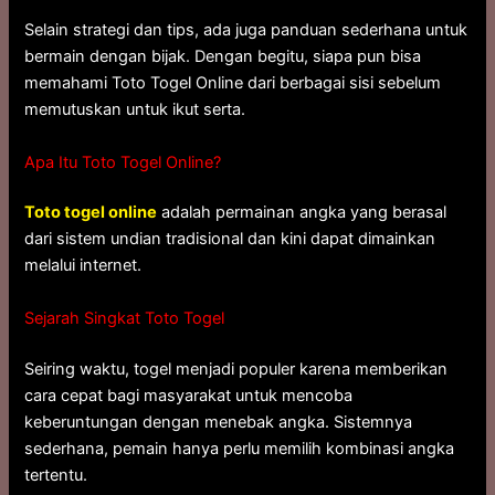
Selain strategi dan tips, ada juga panduan sederhana untuk
bermain dengan bijak. Dengan begitu, siapa pun bisa
memahami Toto Togel Online dari berbagai sisi sebelum
memutuskan untuk ikut serta.
Apa Itu Toto Togel Online?
Toto togel online
adalah permainan angka yang berasal
dari sistem undian tradisional dan kini dapat dimainkan
melalui internet.
Sejarah Singkat Toto Togel
Seiring waktu, togel menjadi populer karena memberikan
cara cepat bagi masyarakat untuk mencoba
keberuntungan dengan menebak angka. Sistemnya
sederhana, pemain hanya perlu memilih kombinasi angka
tertentu.