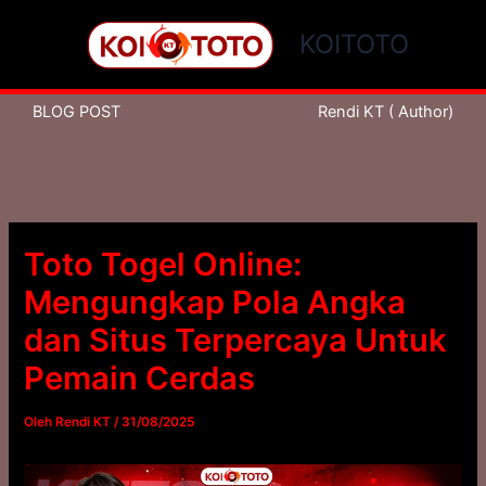
Lewati
content
ke
KOITOTO
konten
BLOG POST
Rendi KT ( Author)
Toto Togel Online:
Mengungkap Pola Angka
dan Situs Terpercaya Untuk
Pemain Cerdas
Oleh
Rendi KT
/
31/08/2025