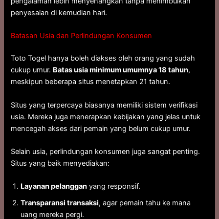
pengalaman lebih menyenangkan tanpa menimbulkan
penyesalan di kemudian hari.
Batasan Usia dan Perlindungan Konsumen
Toto Togel hanya boleh diakses oleh orang yang sudah
cukup umur.
Batas usia minimum umumnya 18 tahun
,
meskipun beberapa situs menetapkan 21 tahun.
Situs yang terpercaya biasanya memiliki sistem verifikasi
usia. Mereka juga menerapkan kebijakan yang jelas untuk
mencegah akses dari pemain yang belum cukup umur.
Selain usia, perlindungan konsumen juga sangat penting.
Situs yang baik menyediakan:
Layanan pelanggan
yang responsif.
Transparansi transaksi
, agar pemain tahu ke mana
uang mereka pergi.