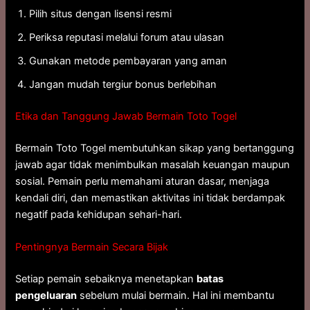
Pilih situs dengan lisensi resmi
Periksa reputasi melalui forum atau ulasan
Gunakan metode pembayaran yang aman
Jangan mudah tergiur bonus berlebihan
Etika dan Tanggung Jawab Bermain Toto Togel
Bermain Toto Togel membutuhkan sikap yang bertanggung
jawab agar tidak menimbulkan masalah keuangan maupun
sosial. Pemain perlu memahami aturan dasar, menjaga
kendali diri, dan memastikan aktivitas ini tidak berdampak
negatif pada kehidupan sehari-hari.
Pentingnya Bermain Secara Bijak
Setiap pemain sebaiknya menetapkan
batas
pengeluaran
sebelum mulai bermain. Hal ini membantu