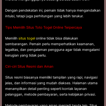
Dengan pendekatan ini, pemain tidak hanya mengandalkan
intuisi, tetapi juga perhitungan yang lebih terukur.
Tips Memilih Situs Toto Togel Online Terpercaya
Memilih
situs togel
online tidak bisa dilakukan
sembarangan. Pemain perlu memperhatikan keamanan,
legalitas, dan pengalaman pengguna agar tidak mengalami
kerugian yang tidak perlu.
Ciri-ciri Situs Resmi dan Aman
Situs resmi biasanya memiliki tampilan yang rapi, navigasi
jelas, dan informasi yang mudah diakses. Halaman utama
menampilkan detail penting seperti kontak layanan
pelanggan, metode pembayaran, serta kebijakan privasi.
Metode pembayaran yang aman menjadi tanda lain. Situs