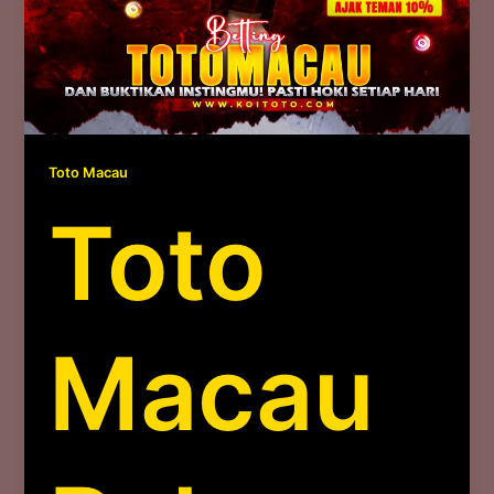
Toto Macau
Toto
Macau