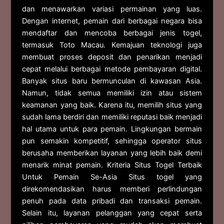
dan menawarkan variasi permainan yang luas.
Dengan internet, pemain dari berbagai negara bisa
mendaftar dan mencoba berbagai jenis togel,
termasuk Toto Macau. Kemajuan teknologi juga
membuat proses deposit dan penarikan menjadi
cepat melalui berbagai metode pembayaran digital.
Banyak situs baru bermunculan di kawasan Asia.
Namun, tidak semua memiliki izin atau sistem
keamanan yang baik. Karena itu, memilih situs yang
sudah lama berdiri dan memiliki reputasi baik menjadi
hal utama untuk para pemain. Lingkungan bermain
pun semakin kompetitif, sehingga operator situs
berusaha memberikan layanan yang lebih baik demi
menarik minat pemain. Kriteria Situs Togel Terbaik
Untuk Pemain Se-Asia Situs togel yang
direkomendasikan harus memberi perlindungan
penuh pada data pribadi dan transaksi pemain.
Selain itu, layanan pelanggan yang cepat serta