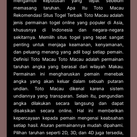
mengambil keputusan yang tepat sebelum
memasang taruhan. Apa Itu Toto Macau
Rekomendasi Situs Togel Terbaik Toto Macau adalah
jenis permainan togel online yang populer di Asia,
khususnya di Indonesia dan negara-negara
sekitarnya. Memilih situs togel yang tepat sangat
penting untuk menjaga keamanan, kenyamanan,
dan peluang menang yang adil bagi setiap pemain.
Definisi Toto Macau Toto Macau adalah permainan
taruhan angka yang berasal dari wilayah Makau.
Permainan ini mengharuskan pemain menebak
angka yang akan keluar dalam sebuah putaran
undian. Toto Macau dikenal karena sistem
undiannya yang transparan. Selain itu, pengundian
angka dilakukan secara langsung dan dapat
disaksikan secara online. Hal ini memberikan
kepercayaan kepada pemain mengenai keabsahan
setiap hasil. Aturan permainannya mudah dipahami.
Pilihan taruhan seperti 2D, 3D, dan 4D juga tersedia,