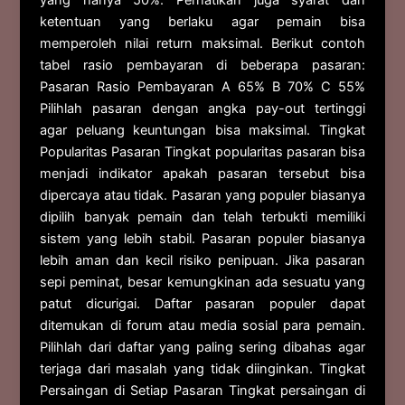
yang hanya 50%. Perhatikan juga syarat dan
ketentuan yang berlaku agar pemain bisa
memperoleh nilai return maksimal. Berikut contoh
tabel rasio pembayaran di beberapa pasaran:
Pasaran Rasio Pembayaran A 65% B 70% C 55%
Pilihlah pasaran dengan angka pay-out tertinggi
agar peluang keuntungan bisa maksimal. Tingkat
Popularitas Pasaran Tingkat popularitas pasaran bisa
menjadi indikator apakah pasaran tersebut bisa
dipercaya atau tidak. Pasaran yang populer biasanya
dipilih banyak pemain dan telah terbukti memiliki
sistem yang lebih stabil. Pasaran populer biasanya
lebih aman dan kecil risiko penipuan. Jika pasaran
sepi peminat, besar kemungkinan ada sesuatu yang
patut dicurigai. Daftar pasaran populer dapat
ditemukan di forum atau media sosial para pemain.
Pilihlah dari daftar yang paling sering dibahas agar
terjaga dari masalah yang tidak diinginkan. Tingkat
Persaingan di Setiap Pasaran Tingkat persaingan di