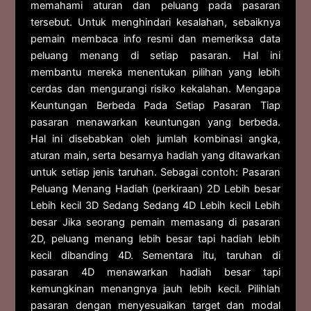
memahami aturan dan peluang pada pasaran
tersebut. Untuk menghindari kesalahan, sebaiknya
pemain membaca info resmi dan memeriksa data
peluang menang di setiap pasaran. Hal ini
membantu mereka menentukan pilihan yang lebih
cerdas dan mengurangi risiko kekalahan. Mengapa
Keuntungan Berbeda Pada Setiap Pasaran Tiap
pasaran menawarkan keuntungan yang berbeda.
Hal ini disebabkan oleh jumlah kombinasi angka,
aturan main, serta besarnya hadiah yang ditawarkan
untuk setiap jenis taruhan. Sebagai contoh: Pasaran
Peluang Menang Hadiah (perkiraan) 2D Lebih besar
Lebih kecil 3D Sedang Sedang 4D Lebih kecil Lebih
besar Jika seorang pemain memasang di pasaran
2D, peluang menang lebih besar tapi hadiah lebih
kecil dibanding 4D. Sementara itu, taruhan di
pasaran 4D menawarkan hadiah besar tapi
kemungkinan menangnya jauh lebih kecil. Pilihlah
pasaran dengan menyesuaikan target dan modal