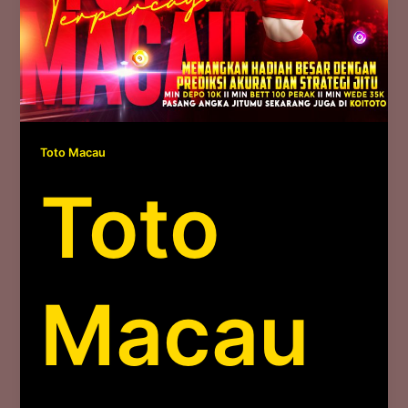
Toto Macau
Toto
Macau