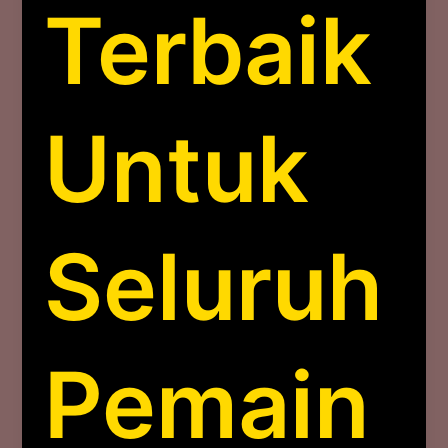
Terbaik
Untuk
Seluruh
Pemain