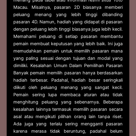
menang pada tabel atau informasi resmi situs Toto
Macau. Misalnya, pasaran 2D biasanya memberi
peluang menang yang lebih tinggi dibanding
pasaran 4D. Namun, hadiah yang didapat di pasaran
dengan peluang lebih tinggi biasanya juga lebih kecil.
Memahami peluang di setiap pasaran membantu
pemain membuat keputusan yang lebih baik. Ini juga
memudahkan pemain untuk memilih pasaran mana
yang paling sesuai dengan tujuan dan modal yang
dimiliki. Kesalahan Umum Dalam Pemilihan Pasaran
Banyak pemain memilih pasaran hanya berdasarkan
hadiah terbesar. Padahal, hadiah besar seringkali
diikuti oleh peluang menang yang sangat kecil.
Pemain sering lupa membaca aturan atau tidak
menghitung peluang yang sebenarnya. Beberapa
kesalahan lainnya termasuk memilih pasaran secara
asal atau mengikuti pilihan orang lain tanpa riset.
Ada juga yang terlalu sering mengganti pasaran
karena merasa tidak beruntung, padahal belum