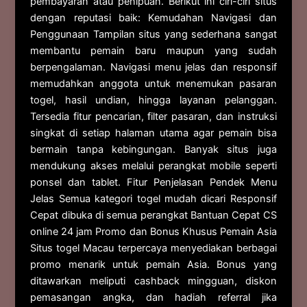
pembayaran atau penipuan. Berikut ini ciri-ciri situs
dengan reputasi baik: Kemudahan Navigasi dan
Penggunaan Tampilan situs yang sederhana sangat
membantu pemain baru maupun yang sudah
berpengalaman. Navigasi menu jelas dan responsif
memudahkan anggota untuk menemukan pasaran
togel, hasil undian, hingga layanan pelanggan.
Tersedia fitur pencarian, filter pasaran, dan instruksi
singkat di setiap halaman utama agar pemain bisa
bermain tanpa kebingungan. Banyak situs juga
mendukung akses melalui perangkat mobile seperti
ponsel dan tablet. Fitur Penjelasan Pendek Menu
Jelas Semua kategori togel mudah dicari Responsif
Cepat dibuka di semua perangkat Bantuan Cepat CS
online 24 jam Promo dan Bonus Khusus Pemain Asia
Situs togel Macau terpercaya menyediakan berbagai
promo menarik untuk pemain Asia. Bonus yang
ditawarkan meliputi cashback mingguan, diskon
pemasangan angka, dan hadiah referral jika