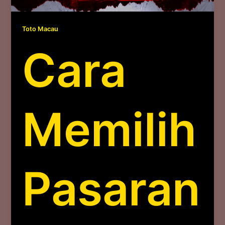
Toto Macau
Cara
Memilih
Pasaran