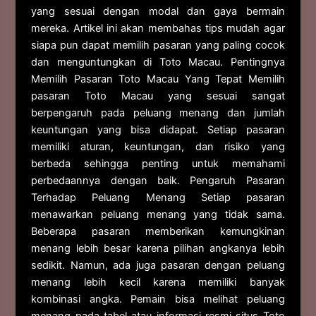
yang sesuai dengan modal dan gaya bermain
mereka. Artikel ini akan membahas tips mudah agar
siapa pun dapat memilih pasaran yang paling cocok
dan menguntungkan di Toto Macau. Pentingnya
Memilih Pasaran Toto Macau Yang Tepat Memilih
pasaran Toto Macau yang sesuai sangat
berpengaruh pada peluang menang dan jumlah
keuntungan yang bisa didapat. Setiap pasaran
memiliki aturan, keuntungan, dan risiko yang
berbeda sehingga penting untuk memahami
perbedaannya dengan baik. Pengaruh Pasaran
Terhadap Peluang Menang Setiap pasaran
menawarkan peluang menang yang tidak sama.
Beberapa pasaran memberikan kemungkinan
menang lebih besar karena pilihan angkanya lebih
sedikit. Namun, ada juga pasaran dengan peluang
menang lebih kecil karena memiliki banyak
kombinasi angka. Pemain bisa melihat peluang