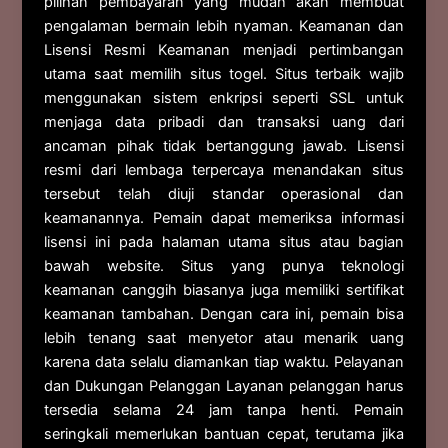
pilihan pembayaran yang mudah akan membuat
pengalaman bermain lebih nyaman. Keamanan dan
Lisensi Resmi Keamanan menjadi pertimbangan
utama saat memilih situs togel. Situs terbaik wajib
menggunakan sistem enkripsi seperti SSL untuk
menjaga data pribadi dan transaksi uang dari
ancaman pihak tidak bertanggung jawab. Lisensi
resmi dari lembaga terpercaya menandakan situs
tersebut telah diuji standar operasional dan
keamanannya. Pemain dapat memeriksa informasi
lisensi ini pada halaman utama situs atau bagian
bawah website. Situs yang punya teknologi
keamanan canggih biasanya juga memiliki sertifikat
keamanan tambahan. Dengan cara ini, pemain bisa
lebih tenang saat menyetor atau menarik uang
karena data selalu diamankan tiap waktu. Pelayanan
dan Dukungan Pelanggan Layanan pelanggan harus
tersedia selama 24 jam tanpa henti. Pemain
seringkali memerlukan bantuan cepat, terutama jika