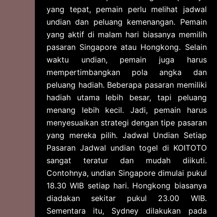
yang tepat, pemain perlu melihat jadwal
undian dan peluang kemenangan. Pemain
yang aktif di malam hari biasanya memilih
pasaran Singapore atau Hongkong. Selain
waktu undian, pemain juga harus
mempertimbangkan pola angka dan
peluang hadiah. Beberapa pasaran memiliki
hadiah utama lebih besar, tapi peluang
menang lebih kecil. Jadi, pemain harus
menyesuaikan strategi dengan tipe pasaran
yang mereka pilih. Jadwal Undian Setiap
Pasaran Jadwal undian togel di KOITOTO
sangat teratur dan mudah diikuti.
Contohnya, undian Singapore dimulai pukul
18.30 WIB setiap hari. Hongkong biasanya
diadakan sekitar pukul 23.00 WIB.
Sementara itu, Sydney dilakukan pada