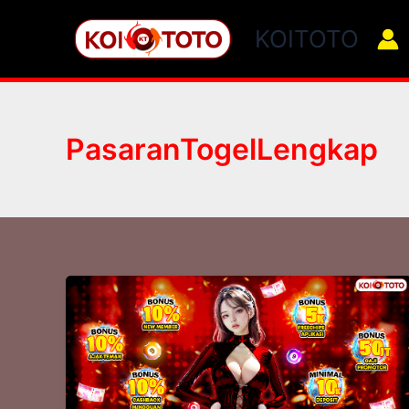
Lewati
content
KOITOTO
ke
konten
PasaranTogelLengkap