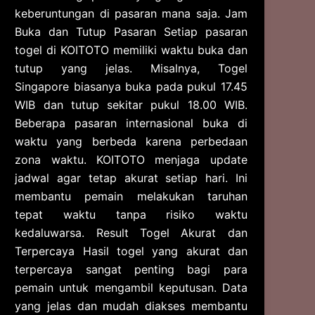
keberuntungan di pasaran mana saja. Jam
Buka dan Tutup Pasaran Setiap pasaran
togel di KOITOTO memiliki waktu buka dan
tutup yang jelas. Misalnya, Togel
Singapore biasanya buka pada pukul 17.45
WIB dan tutup sekitar pukul 18.00 WIB.
Beberapa pasaran internasional buka di
waktu yang berbeda karena perbedaan
zona waktu. KOITOTO menjaga update
jadwal agar tetap akurat setiap hari. Ini
membantu pemain melakukan taruhan
tepat waktu tanpa risiko waktu
kedaluwarsa. Result Togel Akurat dan
Terpercaya Hasil togel yang akurat dan
terpercaya sangat penting bagi para
pemain untuk mengambil keputusan. Data
yang jelas dan mudah diakses membantu