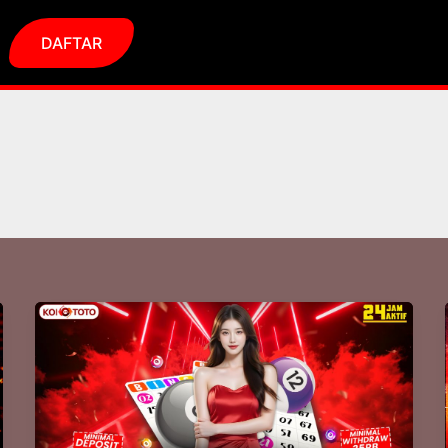
DAFTAR