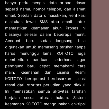
hanya perlu mengisi data pribadi dasar
seperti nama, nomor telepon, dan alamat
email. Setelah data dimasukkan, verifikasi
dilakukan lewat SMS atau email untuk
memastikan keamanan akun. Proses ini
biasanya selesai dalam beberapa menit.
Account baru sudah langsung bisa
digunakan untuk memasang taruhan tanpa
harus menunggu lama. KOITOTO juga
memberikan panduan sederhana agar
pengguna baru cepat memahami cara
main. Keamanan dan Lisensi Resmi
KOITOTO beroperasi berdasarkan lisensi
resmi dari otoritas perjudian yang diakui.
Ini memastikan semua aktivitas taruhan
berjalan sesuai aturan hukum. Sistem
keamanan KOITOTO menggunakan enkripsi