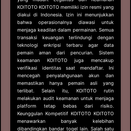
KOITOTO KOITOTO memiliki izin resmi yang
diakui di Indonesia. Izin ini menunjukkan
bahwa operasionalnya diawasi untuk
menjaga keadilan dalam permainan. Semua
transaksi keuangan terlindungi dengan
teknologi enkripsi terbaru agar data
pemain aman dari pencurian. Sistem
keamanan KOITOTO juga mencakup
verifikasi identitas saat mendaftar. Ini
mencegah penyalahgunaan akun dan
memastikan hanya pemain asli yang
terlibat. Selain itu, KOITOTO rutin
melakukan audit keamanan untuk menjaga
platform tetap bebas dari risiko.
Keunggulan Kompetitif KOITOTO KOITOTO
menawarkan banyak kelebihan
dibandingkan bandar togel lain. Salah satu