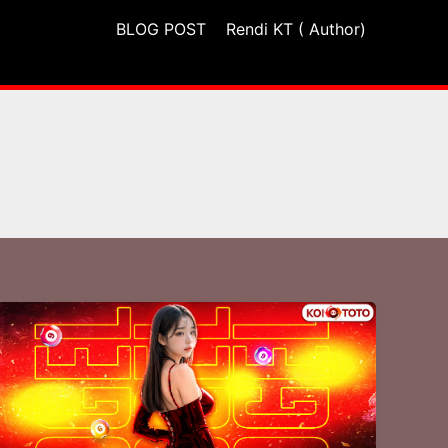
BLOG POST
Rendi KT ( Author)