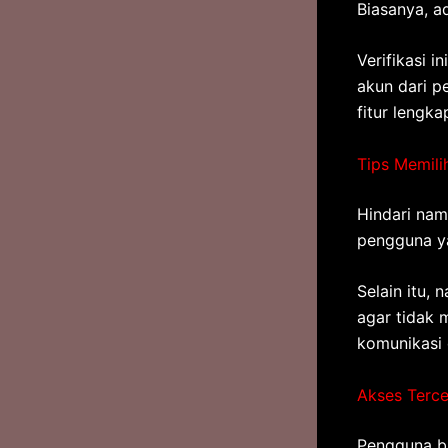
Biasanya, a
Verifikasi 
akun dari p
fitur lengkap
Tips Memil
Hindari nam
pengguna y
Selain itu,
agar tidak 
komunikasi 
Akses Terce
Pengguna bi