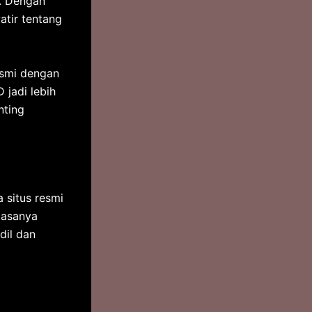
. Dengan
atir tentang
esmi dengan
 jadi lebih
nting
 situs resmi
iasanya
dil dan