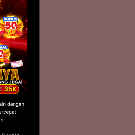
main dengan
ercepat
n.