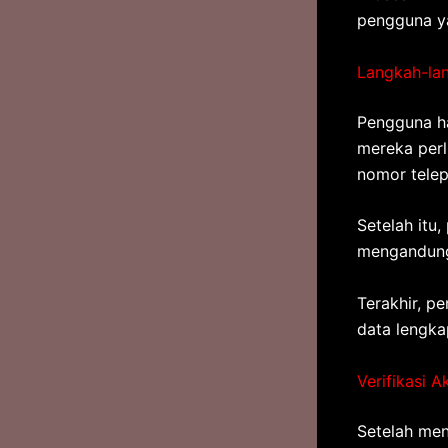
pengguna ya
Langkah-la
Pengguna ha
mereka perl
nomor telepo
Setelah itu
mengandung 
Terakhir, p
data lengka
Verifikasi 
Setelah men