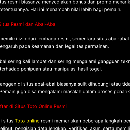
 situs resmi biasanya menyediakan bonus dan promo menarik
ketentuannya. Hal ini menambah nilai lebih bagi pemain.
itus Resmi dan Abal-Abal
memiliki izin dari lembaga resmi, sementara situs abal-abal t
engaruh pada keamanan dan legalitas permainan.
abal sering kali lambat dan sering mengalami gangguan tek
 terhadap penipuan atau manipulasi hasil togel.
anggan di situs abal-abal biasanya sulit dihubungi atau tid
emain juga bisa mengalami masalah dalam proses penarik
tar di Situs Toto Online Resmi
i situs
Toto online
resmi memerlukan beberapa langkah pen
eliputi pengisian data lengkap, verifikasi akun, serta memi