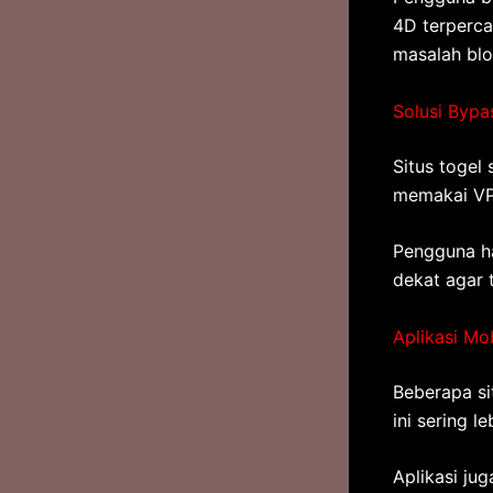
4D terperc
masalah blo
Solusi Bypas
Situs togel 
memakai VP
Pengguna ha
dekat agar t
Aplikasi Mo
Beberapa si
ini sering l
Aplikasi ju