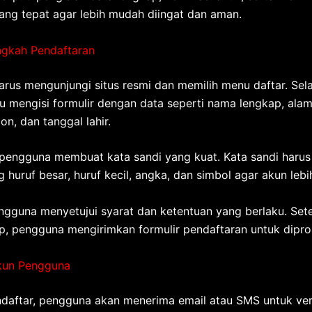
ng tepat agar lebih mudah diingat dan aman.
ngkah Pendaftaran
rus mengunjungi situs resmi dan memilih menu daftar. Sela
u mengisi formulir dengan data seperti nama lengkap, alam
n, dan tanggal lahir.
, pengguna membuat kata sandi yang kuat. Kata sandi harus
huruf besar, huruf kecil, angka, dan simbol agar akun leb
engguna menyetujui syarat dan ketentuan yang berlaku. Set
p, pengguna mengirimkan formulir pendaftaran untuk dipro
Akun Pengguna
daftar, pengguna akan menerima email atau SMS untuk veri