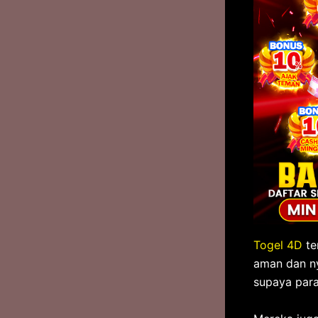
Togel 4D
te
aman dan ny
supaya para