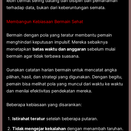
lebih cermat sering datang dari disiplin dan pemahaman
terhadap data, bukan dari keberuntungan semata.
Membangun Kebiasaan Bermain Sehat
Bermain dengan pola yang teratur membantu pemain
menghindari keputusan impulsif. Mereka sebaiknya
menetapkan
batas waktu dan anggaran
sebelum mulai
bermain agar tidak terbawa suasana.
Gunakan catatan harian bermain untuk mencatat angka
pilihan, hasil, dan strategi yang digunakan. Dengan begitu,
pemain bisa melihat pola yang muncul dari waktu ke waktu
dan menilai efektivitas pendekatan mereka.
Beberapa kebiasaan yang disarankan:
Istirahat teratur
setelah beberapa putaran.
Tidak mengejar kekalahan
dengan menambah taruhan.