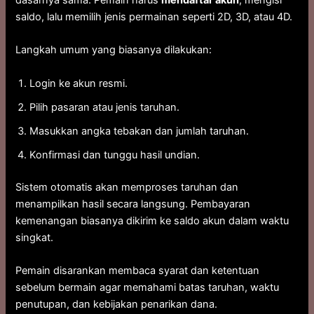
saldo, lalu memilih jenis permainan seperti 2D, 3D, atau 4D.
Langkah umum yang biasanya dilakukan:
Login ke akun resmi.
Pilih pasaran atau jenis taruhan.
Masukkan angka tebakan dan jumlah taruhan.
Konfirmasi dan tunggu hasil undian.
Sistem otomatis akan memproses taruhan dan
menampilkan hasil secara langsung. Pembayaran
kemenangan biasanya dikirim ke saldo akun dalam waktu
singkat.
Pemain disarankan membaca syarat dan ketentuan
sebelum bermain agar memahami batas taruhan, waktu
penutupan, dan kebijakan penarikan dana.