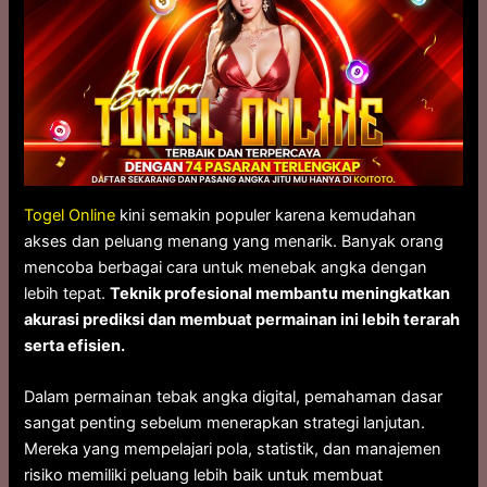
Togel Online
kini semakin populer karena kemudahan
akses dan peluang menang yang menarik. Banyak orang
mencoba berbagai cara untuk menebak angka dengan
lebih tepat.
Teknik profesional membantu meningkatkan
akurasi prediksi dan membuat permainan ini lebih terarah
serta efisien.
Dalam permainan tebak angka digital, pemahaman dasar
sangat penting sebelum menerapkan strategi lanjutan.
Mereka yang mempelajari pola, statistik, dan manajemen
risiko memiliki peluang lebih baik untuk membuat