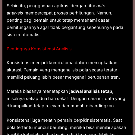
Selain itu, penggunaan aplikasi dengan fitur
auto
analysis
mempercepat proses perhitungan. Namun,
penting bagi pemain untuk tetap memahami dasar
perhitungannya agar tidak bergantung sepenuhnya pada
sistem otomatis.
Pentingnya Konsistensi Analisis
Konsistensi menjadi kunci utama dalam meningkatkan
akurasi. Pemain yang menganalisis pola secara teratur
memiliki peluang lebih besar mengenali perubahan tren.
Mereka biasanya menetapkan
jadwal analisis tetap
,
misalnya setiap dua hari sekali. Dengan cara ini, data yang
dikumpulkan tetap relevan dan mudah dibandingkan.
Konsistensi juga melatih pemain berpikir sistematis. Saat
pola tertentu muncul berulang, mereka bisa menilai apakah
hasil itu kebetulan atau bagian dari tren yang lebih luas.