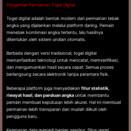
Pengertian Permainan Togel Digital
Togel digital adalah bentuk modern dari permainan tebak
angka yang dijalankan melalui platform daring. Pemain
menebak kombinasi angka tertentu, lalu hasilnya
ditentukan oleh sistem undian otomatis.
Berbeda dengan versi tradisional, togel digital
memanfaatkan teknologi untuk mencatat, memverifikasi,
dan mengumumkan hasil secara cepat. Semua proses
berlangsung secara elektronik tanpa perantara fisik.
Beberapa platform juga menyediakan
fitur statistik,
riwayat hasil, dan panduan angka
untuk membantu
pemain membuat keputusan lebih akurat. Hal ini membuat
permainan lebih transparan dan mudah diikuti oleh
pengguna baru.
Keamanan data menjadi bagian penting. Situs resmi