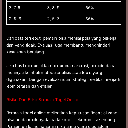
3, 7, 9
3, 8, 9
66%
2, 5, 6
2, 5, 7
66%
Dari data tersebut, pemain bisa menilai pola yang bekerja
dan yang tidak. Evaluasi juga membantu menghindari
kesalahan berulang.
Jika hasil menunjukkan penurunan akurasi, pemain dapat
meninjau kembali metode analisis atau tools yang
digunakan. Dengan evaluasi rutin, strategi prediksi menjadi
lebih terarah dan efisien.
Risiko Dan Etika Bermain Togel Online
Bermain togel online melibatkan keputusan finansial yang
bisa berdampak nyata pada kondisi ekonomi seseorang.
Pemain perlu memahami risiko uang yang digunakan,