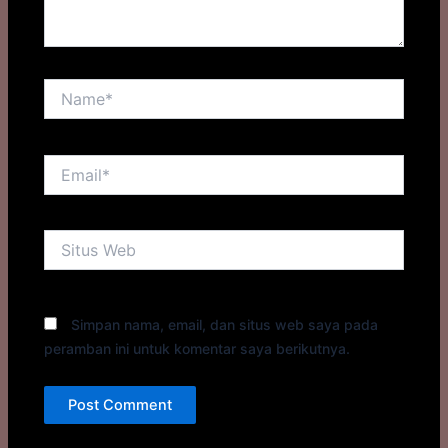
Name*
Email*
Situs
Web
Simpan nama, email, dan situs web saya pada
peramban ini untuk komentar saya berikutnya.